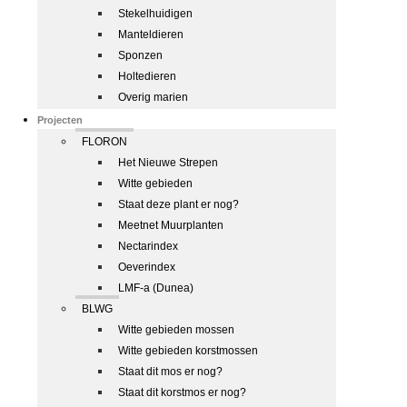
Stekelhuidigen
Manteldieren
Sponzen
Holtedieren
Overig marien
Projecten
FLORON
Het Nieuwe Strepen
Witte gebieden
Staat deze plant er nog?
Meetnet Muurplanten
Nectarindex
Oeverindex
LMF-a (Dunea)
BLWG
Witte gebieden mossen
Witte gebieden korstmossen
Staat dit mos er nog?
Staat dit korstmos er nog?