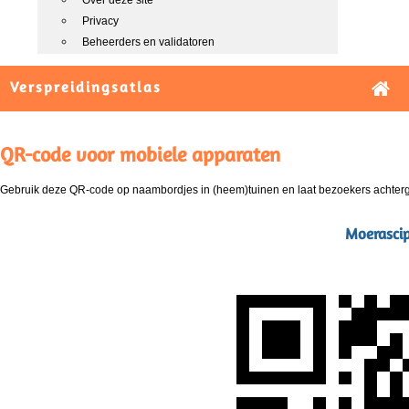
Over deze site
Privacy
Beheerders en validatoren
Verspreidingsatlas
QR-code voor mobiele apparaten
Gebruik deze QR-code op naambordjes in (heem)tuinen en laat bezoekers achterg
Moerascip