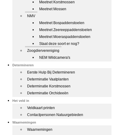
Meetnet Korstmossen
Meetnet Mossen
NMV
Meetnet Bospaddenstoelen
Meetnet Zeereeppaddenstoelen
Meetnet Moeraspaddenstoelen
Staat deze soort er nog?
Zoogdiervereniging
NEM Wildcamera's
Determineren
Eerste Hulp Bij Determineren
Determinatie Vaatplanten
Determinatie Korstmossen
Determinatie Orchideeën
Het veld in
Veldkaart printen
Contactpersonen Natuurgebieden
Waarnemingen
Waarnemingen