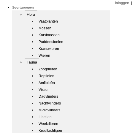
Inloggen
|
Soortgroepen
Flora
Vaatplanten
Mossen
Korstmossen
Paddenstoelen
Kranswieren
Wieren
Fauna
Zoogdieren
Reptielen
Amfibieën
Vissen
Dagvlinders
Nachtvlinders
Microvlinders
Libellen
Weekdieren
Kreeftachtigen