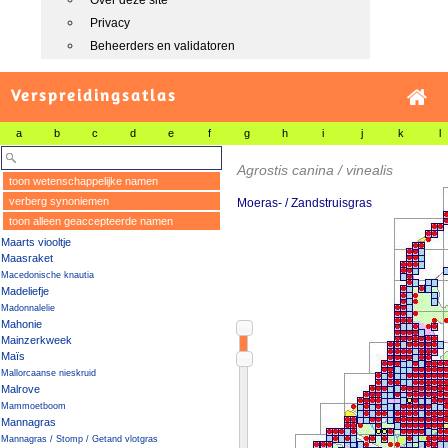
Over deze site
Privacy
Beheerders en validatoren
Verspreidingsatlas
a
b
c
d
e
f
g
h
i
j
k
l
Agrostis canina / vinealis
toon wetenschappelijke namen
verberg synoniemen
Moeras- / Zandstruisgras
toon alleen geaccepteerde namen
Maarts viooltje
Maasraket
Macedonische knautia
Madeliefje
Madonnalelie
Mahonie
Mainzerkweek
Maïs
Mallorcaanse nieskruid
Malrove
Mammoetboom
Mannagras
Mannagras / Stomp / Getand vlotgras