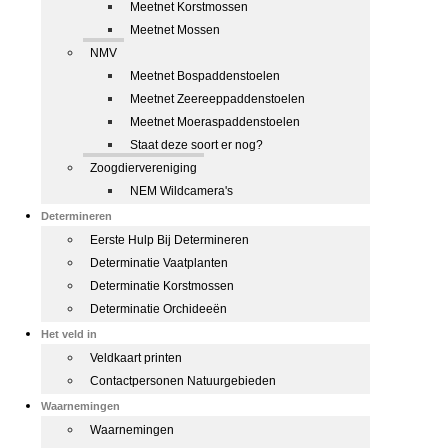
Meetnet Korstmossen
Meetnet Mossen
NMV
Meetnet Bospaddenstoelen
Meetnet Zeereeppaddenstoelen
Meetnet Moeraspaddenstoelen
Staat deze soort er nog?
Zoogdiervereniging
NEM Wildcamera's
Determineren
Eerste Hulp Bij Determineren
Determinatie Vaatplanten
Determinatie Korstmossen
Determinatie Orchideeën
Het veld in
Veldkaart printen
Contactpersonen Natuurgebieden
Waarnemingen
Waarnemingen