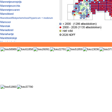
Mannetjesereprijs
Mannetjesorchis
Mannetjesvaren
Mansbloed
Mansbloed/Bokjeshertshooi/Hypericum × inodorum
Mansoor
Maretak
Mariadistel
Mariahartje
Mariëtteklokje
Marjoleinbekje
Marrokkaanse margriet
Matte haarbraam
Mattenbies
Mattenbies / Fransje
Mattenbies / Ruwe bies
Mediterrane winde
Meekrap
Meelbes
Meisjesogen
Mekka-balsem
Melganzenvoet
Melige toorts
Melkeppe
Melkkruid
Melkviooltje
Meloen
Mentha suaveolens / M. × rotundifolia