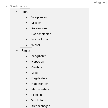
Inloggen
|
Soortgroepen
Flora
Vaatplanten
Mossen
Korstmossen
Paddenstoelen
Kranswieren
Wieren
Fauna
Zoogdieren
Reptielen
Amfibieën
Vissen
Dagvlinders
Nachtvlinders
Microvlinders
Libellen
Weekdieren
Kreeftachtigen