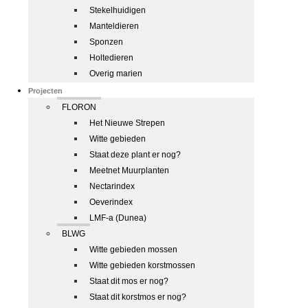
Stekelhuidigen
Manteldieren
Sponzen
Holtedieren
Overig marien
Projecten
FLORON
Het Nieuwe Strepen
Witte gebieden
Staat deze plant er nog?
Meetnet Muurplanten
Nectarindex
Oeverindex
LMF-a (Dunea)
BLWG
Witte gebieden mossen
Witte gebieden korstmossen
Staat dit mos er nog?
Staat dit korstmos er nog?