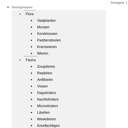
Inloggen
|
Soortgroepen
Flora
Vaatplanten
Mossen
Korstmossen
Paddenstoelen
Kranswieren
Wieren
Fauna
Zoogdieren
Reptielen
Amfibieën
Vissen
Dagvlinders
Nachtvlinders
Microvlinders
Libellen
Weekdieren
Kreeftachtigen