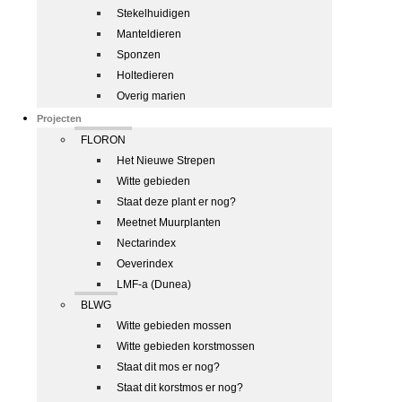
Stekelhuidigen
Manteldieren
Sponzen
Holtedieren
Overig marien
Projecten
FLORON
Het Nieuwe Strepen
Witte gebieden
Staat deze plant er nog?
Meetnet Muurplanten
Nectarindex
Oeverindex
LMF-a (Dunea)
BLWG
Witte gebieden mossen
Witte gebieden korstmossen
Staat dit mos er nog?
Staat dit korstmos er nog?