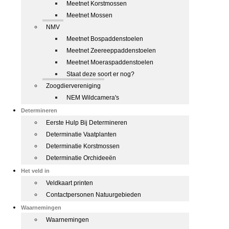
Meetnet Korstmossen
Meetnet Mossen
NMV
Meetnet Bospaddenstoelen
Meetnet Zeereeppaddenstoelen
Meetnet Moeraspaddenstoelen
Staat deze soort er nog?
Zoogdiervereniging
NEM Wildcamera's
Determineren
Eerste Hulp Bij Determineren
Determinatie Vaatplanten
Determinatie Korstmossen
Determinatie Orchideeën
Het veld in
Veldkaart printen
Contactpersonen Natuurgebieden
Waarnemingen
Waarnemingen