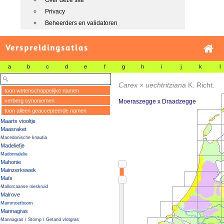
Over deze site
Privacy
Beheerders en validatoren
Verspreidingsatlas
a
b
c
d
e
f
g
h
i
j
k
l
Carex
×
uechtritziana
K. Richt.
toon wetenschappelijke namen
verberg synoniemen
Moeraszegge x Draadzegge
toon alleen geaccepteerde namen
Maarts viooltje
Maasraket
Macedonische knautia
Madeliefje
Madonnalelie
Mahonie
Mainzerkweek
Maïs
Mallorcaanse nieskruid
Malrove
Mammoetboom
Mannagras
Mannagras / Stomp / Getand vlotgras