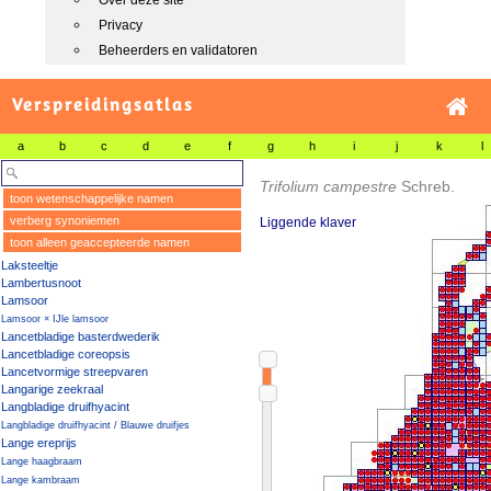
Over deze site
Privacy
Beheerders en validatoren
Verspreidingsatlas
a
b
c
d
e
f
g
h
i
j
k
l
Trifolium campestre
Schreb.
toon wetenschappelijke namen
verberg synoniemen
Liggende klaver
toon alleen geaccepteerde namen
Laksteeltje
Lambertusnoot
Lamsoor
Lamsoor × IJle lamsoor
Lancetbladige basterdwederik
Lancetbladige coreopsis
Lancetvormige streepvaren
Langarige zeekraal
Langbladige druifhyacint
Langbladige druifhyacint / Blauwe druifjes
Lange ereprijs
Lange haagbraam
Lange kambraam