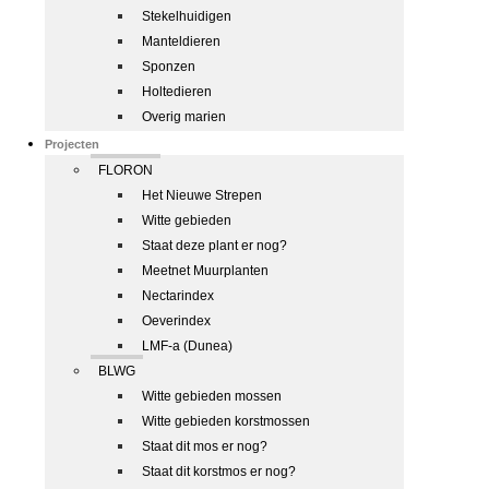
Stekelhuidigen
Manteldieren
Sponzen
Holtedieren
Overig marien
Projecten
FLORON
Het Nieuwe Strepen
Witte gebieden
Staat deze plant er nog?
Meetnet Muurplanten
Nectarindex
Oeverindex
LMF-a (Dunea)
BLWG
Witte gebieden mossen
Witte gebieden korstmossen
Staat dit mos er nog?
Staat dit korstmos er nog?