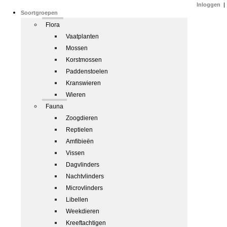
Inloggen
|
Soortgroepen
Flora
Vaatplanten
Mossen
Korstmossen
Paddenstoelen
Kranswieren
Wieren
Fauna
Zoogdieren
Reptielen
Amfibieën
Vissen
Dagvlinders
Nachtvlinders
Microvlinders
Libellen
Weekdieren
Kreeftachtigen