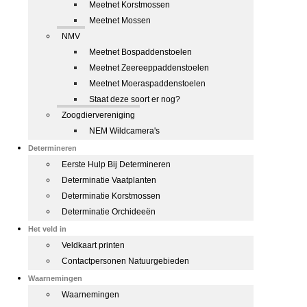
Meetnet Korstmossen
Meetnet Mossen
NMV
Meetnet Bospaddenstoelen
Meetnet Zeereeppaddenstoelen
Meetnet Moeraspaddenstoelen
Staat deze soort er nog?
Zoogdiervereniging
NEM Wildcamera's
Determineren
Eerste Hulp Bij Determineren
Determinatie Vaatplanten
Determinatie Korstmossen
Determinatie Orchideeën
Het veld in
Veldkaart printen
Contactpersonen Natuurgebieden
Waarnemingen
Waarnemingen