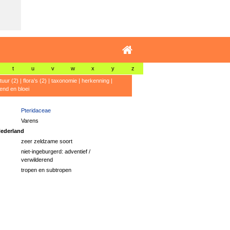
t
u
v
w
x
y
z
atuur (2)
|
flora's (2)
|
taxonomie
|
herkenning
|
rend en bloei
Pteridaceae
Varens
ederland
zeer zeldzame soort
niet-ingeburgerd: adventief /
verwilderend
tropen en subtropen