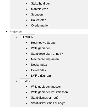
Stekelhuidigen
Manteldieren
Sponzen
Holtedieren
Overig marien
Projecten
FLORON
Het Nieuwe Strepen
Witte gebieden
Staat deze plant er nog?
Meetnet Muurplanten
Nectarindex
Oeverindex
LMF-a (Dunea)
BLWG
Witte gebieden mossen
Witte gebieden korstmossen
Staat dit mos er nog?
Staat dit korstmos er nog?