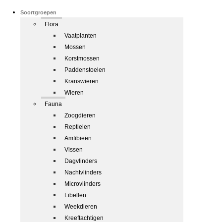
Soortgroepen
Flora
Vaatplanten
Mossen
Korstmossen
Paddenstoelen
Kranswieren
Wieren
Fauna
Zoogdieren
Reptielen
Amfibieën
Vissen
Dagvlinders
Nachtvlinders
Microvlinders
Libellen
Weekdieren
Kreeftachtigen