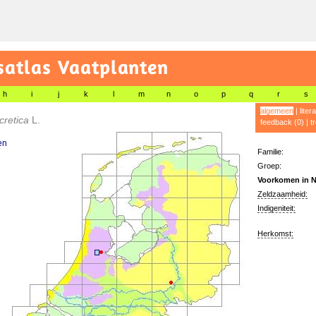
satlas Vaatplanten
h
i
j
k
l
m
n
o
p
q
r
s
algemeen
|
liter
 cretica
L.
feedback (0)
|
t
en
Familie:
Groep:
Voorkomen in N
Zeldzaamheid:
Indigeniteit:
Herkomst: