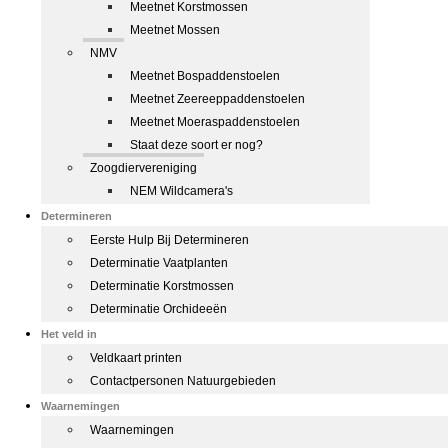
Meetnet Korstmossen
Meetnet Mossen
NMV
Meetnet Bospaddenstoelen
Meetnet Zeereeppaddenstoelen
Meetnet Moeraspaddenstoelen
Staat deze soort er nog?
Zoogdiervereniging
NEM Wildcamera's
Determineren
Eerste Hulp Bij Determineren
Determinatie Vaatplanten
Determinatie Korstmossen
Determinatie Orchideeën
Het veld in
Veldkaart printen
Contactpersonen Natuurgebieden
Waarnemingen
Waarnemingen