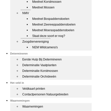
Meetnet Korstmossen
Meetnet Mossen
NMV
Meetnet Bospaddenstoelen
Meetnet Zeereeppaddenstoelen
Meetnet Moeraspaddenstoelen
Staat deze soort er nog?
Zoogdiervereniging
NEM Wildcamera's
Determineren
Eerste Hulp Bij Determineren
Determinatie Vaatplanten
Determinatie Korstmossen
Determinatie Orchideeën
Het veld in
Veldkaart printen
Contactpersonen Natuurgebieden
Waarnemingen
Waarnemingen