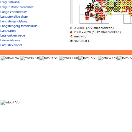
Lange viltbraam
Lange × Ronde zonnedauw
Lange zonnedauw
Langstekelige distel
Langstelige olijfwilg
Langstengelig fonteinkruid
Lansvaren
Late guldenroede
Late muisbraam
Late stekelnoot
Lathyruswikke
Laurierkers
Laurierwilg
Lavas
Lavendelhei
Leerviltbraam
Leids plantje
Lelietje-van-dalen
Lenteklokje
Lichtende viltbraam
Lidrus
Lidsteng
Liesgras
Lievevrouwebedstro
Liggend bergvlas
Liggend hertshooi
Liggend walstro
Liggende / Kleine klaver