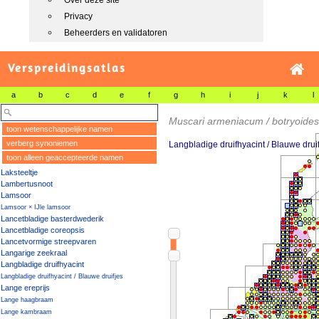
Over deze site
Privacy
Beheerders en validatoren
Verspreidingsatlas
a
b
c
d
e
f
g
h
i
j
k
l
Muscari armeniacum / botryoides
toon wetenschappelijke namen
verberg synoniemen
Langbladige druifhyacint / Blauwe drui
toon alleen geaccepteerde namen
Laksteeltje
Lambertusnoot
Lamsoor
Lamsoor × IJle lamsoor
Lancetbladige basterdwederik
Lancetbladige coreopsis
Lancetvormige streepvaren
Langarige zeekraal
Langbladige druifhyacint
Langbladige druifhyacint / Blauwe druifjes
Lange ereprijs
Lange haagbraam
Lange kambraam