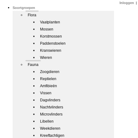
Inloggen
|
Soortgroepen
Flora
Vaatplanten
Mossen
Korstmossen
Paddenstoelen
Kranswieren
Wieren
Fauna
Zoogdieren
Reptielen
Amfibieën
Vissen
Dagvlinders
Nachtvlinders
Microvlinders
Libellen
Weekdieren
Kreeftachtigen