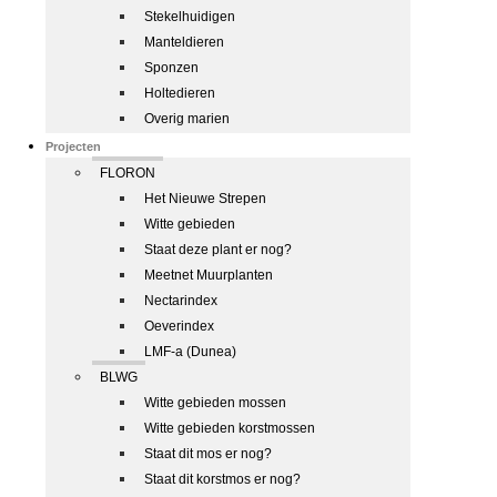
Stekelhuidigen
Manteldieren
Sponzen
Holtedieren
Overig marien
Projecten
FLORON
Het Nieuwe Strepen
Witte gebieden
Staat deze plant er nog?
Meetnet Muurplanten
Nectarindex
Oeverindex
LMF-a (Dunea)
BLWG
Witte gebieden mossen
Witte gebieden korstmossen
Staat dit mos er nog?
Staat dit korstmos er nog?