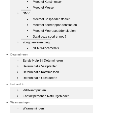
Meetnet Korstmossen
Meetnet Mossen
NMV
Meetnet Bospaddenstoelen
Meetnet Zeereeppaddenstoelen
Meetnet Moeraspaddenstoelen
Staat deze soort er nog?
Zoogdiervereniging
NEM Wildcamera's
Determineren
Eerste Hulp Bij Determineren
Determinatie Vaatplanten
Determinatie Korstmossen
Determinatie Orchideeën
Het veld in
Veldkaart printen
Contactpersonen Natuurgebieden
Waarnemingen
Waarnemingen