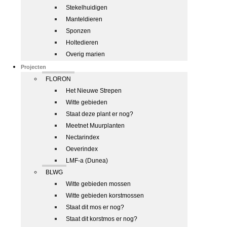
Stekelhuidigen
Manteldieren
Sponzen
Holtedieren
Overig marien
Projecten
FLORON
Het Nieuwe Strepen
Witte gebieden
Staat deze plant er nog?
Meetnet Muurplanten
Nectarindex
Oeverindex
LMF-a (Dunea)
BLWG
Witte gebieden mossen
Witte gebieden korstmossen
Staat dit mos er nog?
Staat dit korstmos er nog?