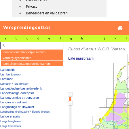
Over deze site
Privacy
Beheerders en validatoren
Verspreidingsatlas
a
b
c
d
e
f
g
h
i
j
k
l
Rubus diversus
W.C.R. Watson
toon wetenschappelijke namen
verberg synoniemen
Late muisbraam
toon alleen geaccepteerde namen
Laksteeltje
Lambertusnoot
Lamsoor
Lamsoor × IJle lamsoor
Lancetbladige basterdwederik
Lancetbladige coreopsis
Lancetvormige streepvaren
Langarige zeekraal
Langbladige druifhyacint
Langbladige druifhyacint / Blauwe druifjes
Lange ereprijs
Lange haagbraam
Lange kambraam