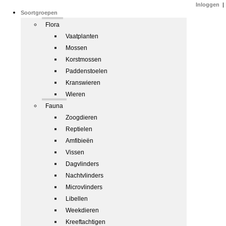
Inloggen
|
Soortgroepen
Flora
Vaatplanten
Mossen
Korstmossen
Paddenstoelen
Kranswieren
Wieren
Fauna
Zoogdieren
Reptielen
Amfibieën
Vissen
Dagvlinders
Nachtvlinders
Microvlinders
Libellen
Weekdieren
Kreeftachtigen