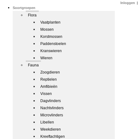
Inloggen
|
Soortgroepen
Flora
Vaatplanten
Mossen
Korstmossen
Paddenstoelen
Kranswieren
Wieren
Fauna
Zoogdieren
Reptielen
Amfibieën
Vissen
Dagvlinders
Nachtvlinders
Microvlinders
Libellen
Weekdieren
Kreeftachtigen