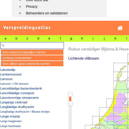
Over deze site
Privacy
Beheerders en validatoren
Verspreidingsatlas
a
b
c
d
e
f
g
h
i
j
k
l
Rubus canduliger
Bijlsma & Hav
toon wetenschappelijke namen
verberg synoniemen
Lichtende viltbraam
toon alleen geaccepteerde namen
Laksteeltje
Lambertusnoot
Lamsoor
Lamsoor × IJle lamsoor
Lancetbladige basterdwederik
Lancetbladige coreopsis
Lancetvormige streepvaren
Langarige zeekraal
Langbladige druifhyacint
Langbladige druifhyacint / Blauwe druifjes
Lange ereprijs
Lange haagbraam
Lange kambraam