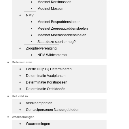
Meetnet Korstmossen
Meetnet Mossen
NMV
Meetnet Bospaddenstoelen
Meetnet Zeereeppaddenstoelen
Meetnet Moeraspaddenstoelen
Staat deze soort er nog?
Zoogdiervereniging
NEM Wildcamera's
Determineren
Eerste Hulp Bij Determineren
Determinatie Vaatplanten
Determinatie Korstmossen
Determinatie Orchideeën
Het veld in
Veldkaart printen
Contactpersonen Natuurgebieden
Waarnemingen
Waarnemingen