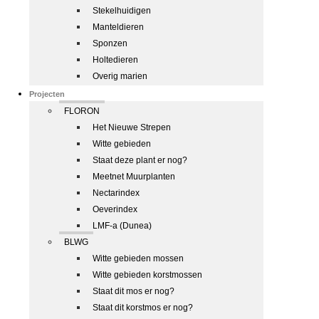
Stekelhuidigen
Manteldieren
Sponzen
Holtedieren
Overig marien
Projecten
FLORON
Het Nieuwe Strepen
Witte gebieden
Staat deze plant er nog?
Meetnet Muurplanten
Nectarindex
Oeverindex
LMF-a (Dunea)
BLWG
Witte gebieden mossen
Witte gebieden korstmossen
Staat dit mos er nog?
Staat dit korstmos er nog?