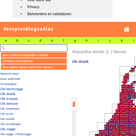
Over deze site
Privacy
Beheerders en validatoren
Verspreidingsatlas
a
b
c
d
e
f
g
h
i
j
k
l
Anisantha sterilis
(L.) Nevski
toon wetenschappelijke namen
verberg synoniemen
IJle dravik
toon alleen geaccepteerde namen
Iberische brem
Ierse wolfsmelk
IJl baardgras
IJle bermzegge
IJle dravik
IJle kropaar
IJle lamsoor
IJle muisbraam
IJle orchis
IJle reseda
IJle schuilbraam
IJle zegge
IJle zegge × Pluimzegge