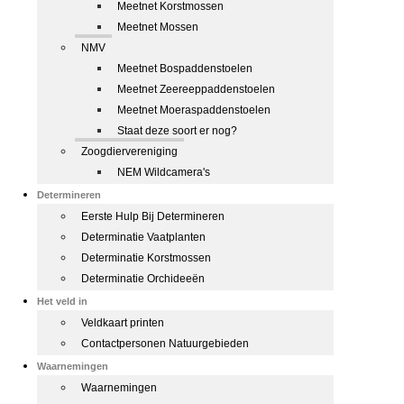
Meetnet Korstmossen
Meetnet Mossen
NMV
Meetnet Bospaddenstoelen
Meetnet Zeereeppaddenstoelen
Meetnet Moeraspaddenstoelen
Staat deze soort er nog?
Zoogdiervereniging
NEM Wildcamera's
Determineren
Eerste Hulp Bij Determineren
Determinatie Vaatplanten
Determinatie Korstmossen
Determinatie Orchideeën
Het veld in
Veldkaart printen
Contactpersonen Natuurgebieden
Waarnemingen
Waarnemingen