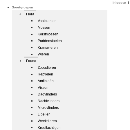
Inloggen
|
Soortgroepen
Flora
Vaatplanten
Mossen
Korstmossen
Paddenstoelen
Kranswieren
Wieren
Fauna
Zoogdieren
Reptielen
Amfibieën
Vissen
Dagvlinders
Nachtvlinders
Microvlinders
Libellen
Weekdieren
Kreeftachtigen