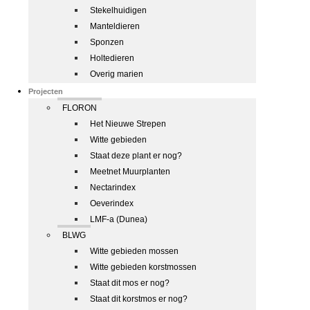
Stekelhuidigen
Manteldieren
Sponzen
Holtedieren
Overig marien
Projecten
FLORON
Het Nieuwe Strepen
Witte gebieden
Staat deze plant er nog?
Meetnet Muurplanten
Nectarindex
Oeverindex
LMF-a (Dunea)
BLWG
Witte gebieden mossen
Witte gebieden korstmossen
Staat dit mos er nog?
Staat dit korstmos er nog?