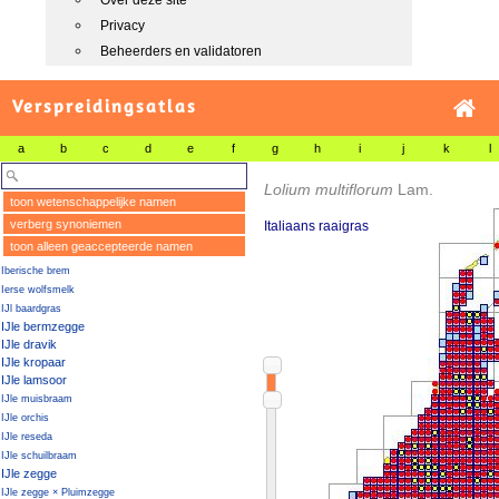
Over deze site
Privacy
Beheerders en validatoren
Verspreidingsatlas
a
b
c
d
e
f
g
h
i
j
k
l
Lolium multiflorum
Lam.
toon wetenschappelijke namen
verberg synoniemen
Italiaans raaigras
toon alleen geaccepteerde namen
Iberische brem
Ierse wolfsmelk
IJl baardgras
IJle bermzegge
IJle dravik
IJle kropaar
IJle lamsoor
IJle muisbraam
IJle orchis
IJle reseda
IJle schuilbraam
IJle zegge
IJle zegge × Pluimzegge