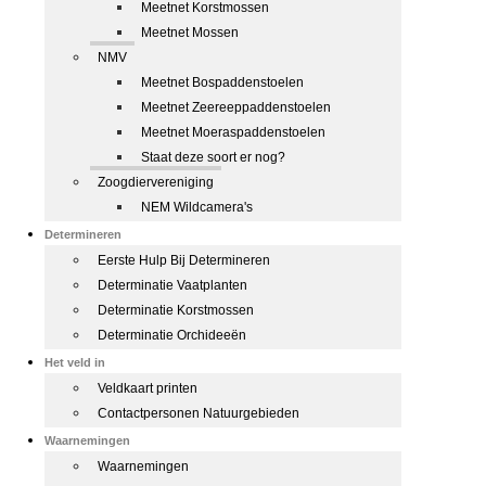
Meetnet Korstmossen
Meetnet Mossen
NMV
Meetnet Bospaddenstoelen
Meetnet Zeereeppaddenstoelen
Meetnet Moeraspaddenstoelen
Staat deze soort er nog?
Zoogdiervereniging
NEM Wildcamera's
Determineren
Eerste Hulp Bij Determineren
Determinatie Vaatplanten
Determinatie Korstmossen
Determinatie Orchideeën
Het veld in
Veldkaart printen
Contactpersonen Natuurgebieden
Waarnemingen
Waarnemingen