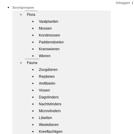
Inloggen
|
Soortgroepen
Flora
Vaatplanten
Mossen
Korstmossen
Paddenstoelen
Kranswieren
Wieren
Fauna
Zoogdieren
Reptielen
Amfibieën
Vissen
Dagvlinders
Nachtvlinders
Microvlinders
Libellen
Weekdieren
Kreeftachtigen