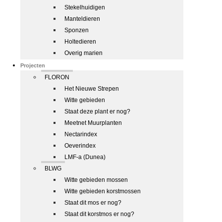
Stekelhuidigen
Manteldieren
Sponzen
Holtedieren
Overig marien
Projecten
FLORON
Het Nieuwe Strepen
Witte gebieden
Staat deze plant er nog?
Meetnet Muurplanten
Nectarindex
Oeverindex
LMF-a (Dunea)
BLWG
Witte gebieden mossen
Witte gebieden korstmossen
Staat dit mos er nog?
Staat dit korstmos er nog?