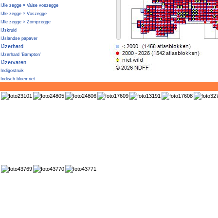
IJle zegge × Valse voszegge
IJle zegge × Voszegge
IJle zegge × Zompzegge
IJskruid
IJslandse papaver
IJzerhard
IJzerhard 'Bampton'
IJzervaren
Indigostruik
Indisch bloemriet
Ingesneden dovenetel
Ingesneden humusbraam
Ingesneden ruigtebraam
Ingesneden volgbraam
Inkarnaatklaver
Isotoma
Italiaans longkruid
Italiaans look
Italiaans raaigras
Italiaans × Engels raaigras
Italiaanse aronskelk
Italiaanse clematis
Italiaanse gladiool
Italiaanse populier
Italiaanse tijloos
Italiaanse × Gevlekte aronskelk
Iva