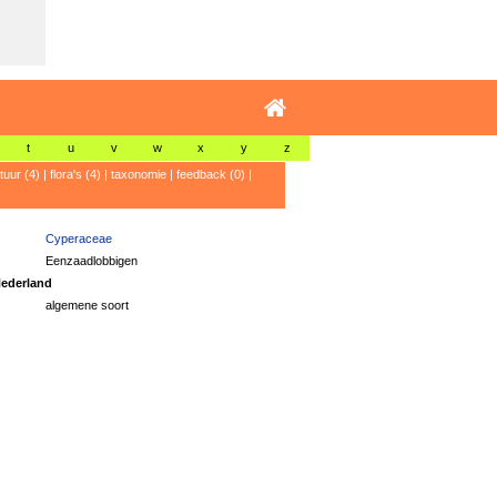
t
u
v
w
x
y
z
atuur (4)
|
flora's (4)
|
taxonomie
|
feedback (0)
|
Cyperaceae
Eenzaadlobbigen
ederland
algemene soort