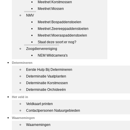
Meetnet Korstmossen
Meetnet Mossen
NMV
Meetnet Bospaddenstoelen
Meetnet Zeereeppaddenstoelen
Meetnet Moeraspaddenstoelen
Staat deze soort er nog?
Zoogdiervereniging
NEM Wildcamera's
Determineren
Eerste Hulp Bij Determineren
Determinatie Vaatplanten
Determinatie Korstmossen
Determinatie Orchideeën
Het veld in
Veldkaart printen
Contactpersonen Natuurgebieden
Waarnemingen
Waarnemingen