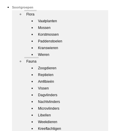
Soortgroepen
Flora
Vaatplanten
Mossen
Korstmossen
Paddenstoelen
Kranswieren
Wieren
Fauna
Zoogdieren
Reptielen
Amfibieën
Vissen
Dagvlinders
Nachtvlinders
Microvlinders
Libellen
Weekdieren
Kreeftachtigen