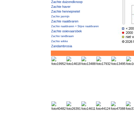
Zachte duizendknoop
Zachte haver
Zachte hennepnetel
Zachte jasmijn
Zachte naaldvaren
Zachte naaldvaren × Stijve naaldvaren
Zachte ooievaarsbek
Zachte tandbraam
Zachte wikke
Zandambrosia
Zandanjer
Zandbankwilg
Zandblauwtje
Zandbloem
Zanddoddegras
Zandhaagbraam
Zandhaver
Zandhoornbloem
Zandlangbaardgras
Zandpaardenbloem
Zandraket
Zandstruisgras
Zandteunisbloem
Zandvarkensgras
Zandviooltje
Zandweegbree
Zandwolfsmelk
Zandzeekraal