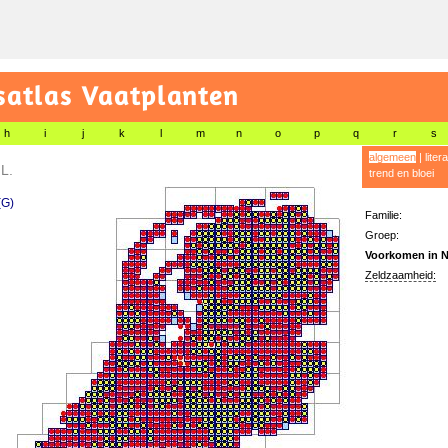
satlas Vaatplanten
h
i
j
k
l
m
n
o
p
q
r
s
algemeen
|
liter
x
L.
trend en bloei
(G)
Familie:
Groep:
Voorkomen in N
Zeldzaamheid: