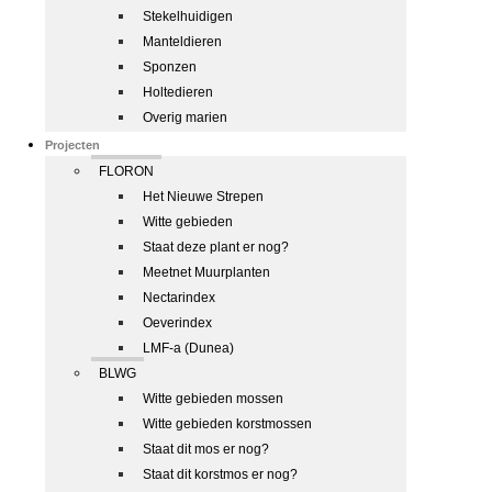
Stekelhuidigen
Manteldieren
Sponzen
Holtedieren
Overig marien
Projecten
FLORON
Het Nieuwe Strepen
Witte gebieden
Staat deze plant er nog?
Meetnet Muurplanten
Nectarindex
Oeverindex
LMF-a (Dunea)
BLWG
Witte gebieden mossen
Witte gebieden korstmossen
Staat dit mos er nog?
Staat dit korstmos er nog?