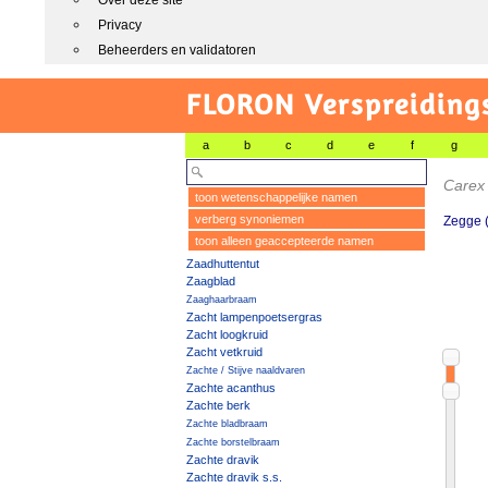
Over deze site
Privacy
Beheerders en validatoren
FLORON Verspreiding
a
b
c
d
e
f
g
Care
toon wetenschappelijke namen
verberg synoniemen
Zegge 
toon alleen geaccepteerde namen
Zaadhuttentut
Zaagblad
Zaaghaarbraam
Zacht lampenpoetsergras
Zacht loogkruid
Zacht vetkruid
Zachte / Stijve naaldvaren
Zachte acanthus
Zachte berk
Zachte bladbraam
Zachte borstelbraam
Zachte dravik
Zachte dravik s.s.