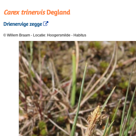
Carex trinervis
Degland
Drienervige zegge
© Willem Braam
-
Locatie: Hoogersmilde
-
Habitus