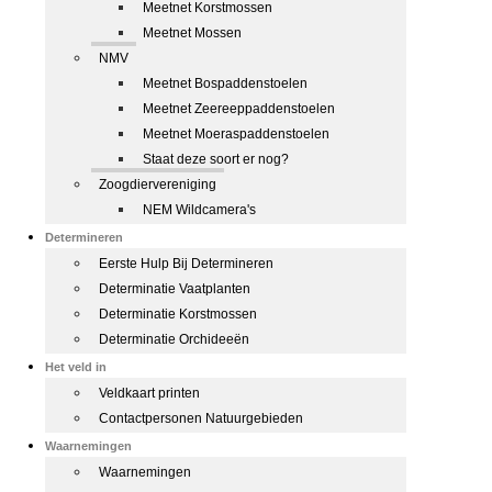
Meetnet Korstmossen
Meetnet Mossen
NMV
Meetnet Bospaddenstoelen
Meetnet Zeereeppaddenstoelen
Meetnet Moeraspaddenstoelen
Staat deze soort er nog?
Zoogdiervereniging
NEM Wildcamera's
Determineren
Eerste Hulp Bij Determineren
Determinatie Vaatplanten
Determinatie Korstmossen
Determinatie Orchideeën
Het veld in
Veldkaart printen
Contactpersonen Natuurgebieden
Waarnemingen
Waarnemingen