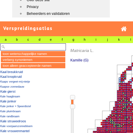
Over deze site
Privacy
Beheerders en validatoren
Verspreidingsatlas
a
b
c
d
e
f
g
h
i
j
k
l
Matricaria
L.
toon wetenschappelijke namen
verberg synoniemen
Kamille (G)
toon alleen geaccepteerde namen
Kaal breukkruid
Kaal knopkruid
Kaaps vergeet-mij-nietje
Kaapse zonnedauw
Kale gierst
Kale haagbraam
Kale jonker
Kale jonker × Speerdistel
Kale pluimbraam
Kale randbraam
Kale struweelroos
Kale voorjaarszonnebloem
Kale vrouwenmantel