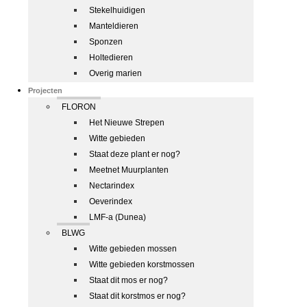
Stekelhuidigen
Manteldieren
Sponzen
Holtedieren
Overig marien
Projecten
FLORON
Het Nieuwe Strepen
Witte gebieden
Staat deze plant er nog?
Meetnet Muurplanten
Nectarindex
Oeverindex
LMF-a (Dunea)
BLWG
Witte gebieden mossen
Witte gebieden korstmossen
Staat dit mos er nog?
Staat dit korstmos er nog?