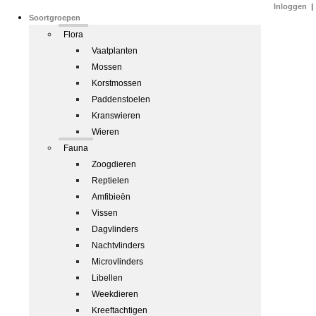
Inloggen
|
Soortgroepen
Flora
Vaatplanten
Mossen
Korstmossen
Paddenstoelen
Kranswieren
Wieren
Fauna
Zoogdieren
Reptielen
Amfibieën
Vissen
Dagvlinders
Nachtvlinders
Microvlinders
Libellen
Weekdieren
Kreeftachtigen