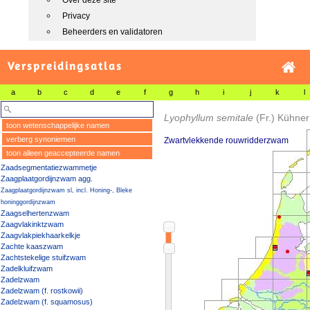
Over deze site
Privacy
Beheerders en validatoren
Verspreidingsatlas
a
b
c
d
e
f
g
h
i
j
k
l
Lyophyllum semitale
(Fr.) Kühner
toon wetenschappelijke namen
verberg synoniemen
Zwartvlekkende rouwridderzwam
toon alleen geaccepteerde namen
Zaadsegmentatiezwammetje
Zaagplaatgordijnzwam agg.
Zaagplaatgordijnzwam sl, incl. Honing-, Bleke
honinggordijnzwam
Zaagselhertenzwam
Zaagvlakinktzwam
Zaagvlakpiekhaarkelkje
Zachte kaaszwam
Zachtstekelige stuifzwam
Zadelkluifzwam
Zadelzwam
Zadelzwam (f. rostkowii)
Zadelzwam (f. squamosus)