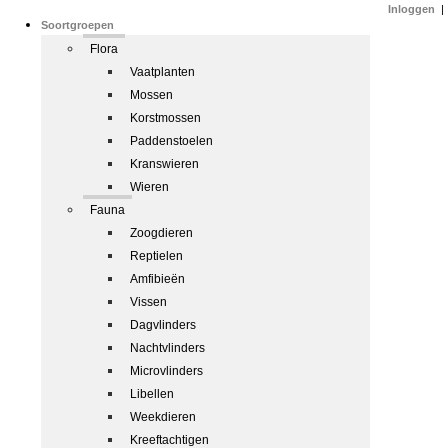
Inloggen
|
Soortgroepen
Flora
Vaatplanten
Mossen
Korstmossen
Paddenstoelen
Kranswieren
Wieren
Fauna
Zoogdieren
Reptielen
Amfibieën
Vissen
Dagvlinders
Nachtvlinders
Microvlinders
Libellen
Weekdieren
Kreeftachtigen