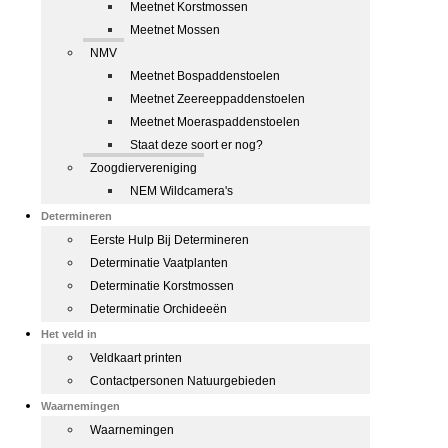
Meetnet Korstmossen
Meetnet Mossen
NMV
Meetnet Bospaddenstoelen
Meetnet Zeereeppaddenstoelen
Meetnet Moeraspaddenstoelen
Staat deze soort er nog?
Zoogdiervereniging
NEM Wildcamera's
Determineren
Eerste Hulp Bij Determineren
Determinatie Vaatplanten
Determinatie Korstmossen
Determinatie Orchideeën
Het veld in
Veldkaart printen
Contactpersonen Natuurgebieden
Waarnemingen
Waarnemingen