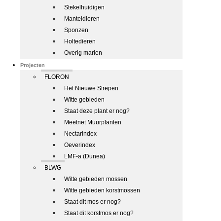
Stekelhuidigen
Manteldieren
Sponzen
Holtedieren
Overig marien
Projecten
FLORON
Het Nieuwe Strepen
Witte gebieden
Staat deze plant er nog?
Meetnet Muurplanten
Nectarindex
Oeverindex
LMF-a (Dunea)
BLWG
Witte gebieden mossen
Witte gebieden korstmossen
Staat dit mos er nog?
Staat dit korstmos er nog?