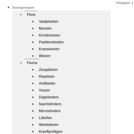
Inloggen
|
Soortgroepen
Flora
Vaatplanten
Mossen
Korstmossen
Paddenstoelen
Kranswieren
Wieren
Fauna
Zoogdieren
Reptielen
Amfibieën
Vissen
Dagvlinders
Nachtvlinders
Microvlinders
Libellen
Weekdieren
Kreeftachtigen