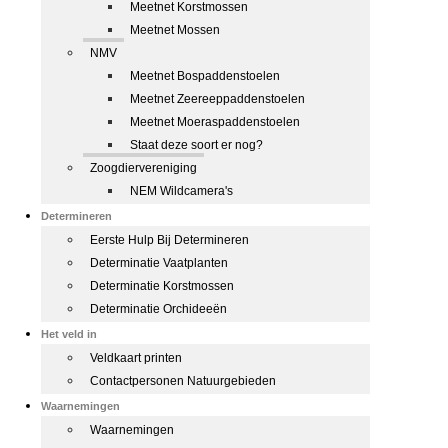
Meetnet Korstmossen
Meetnet Mossen
NMV
Meetnet Bospaddenstoelen
Meetnet Zeereeppaddenstoelen
Meetnet Moeraspaddenstoelen
Staat deze soort er nog?
Zoogdiervereniging
NEM Wildcamera's
Determineren
Eerste Hulp Bij Determineren
Determinatie Vaatplanten
Determinatie Korstmossen
Determinatie Orchideeën
Het veld in
Veldkaart printen
Contactpersonen Natuurgebieden
Waarnemingen
Waarnemingen