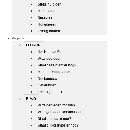
Stekelhuidigen
Manteldieren
Sponzen
Holtedieren
Overig marien
Projecten
FLORON
Het Nieuwe Strepen
Witte gebieden
Staat deze plant er nog?
Meetnet Muurplanten
Nectarindex
Oeverindex
LMF-a (Dunea)
BLWG
Witte gebieden mossen
Witte gebieden korstmossen
Staat dit mos er nog?
Staat dit korstmos er nog?