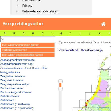
Over deze site
Privacy
Beheerders en validatoren
Verspreidingsatlas
a
b
c
d
e
f
g
h
i
j
k
l
Pyrenopeziza atrata
(Pers.) Fuck
toon wetenschappelijke namen
verberg synoniemen
Zwartwordend uitbreekkommetje
toon alleen geaccepteerde namen
Zaadsegmentatiezwammetje
Zaagplaatgordijnzwam agg.
Zaagplaatgordijnzwam sl, incl. Honing-, Bleke
honinggordijnzwam
Zaagselhertenzwam
Zaagvlakinktzwam
Zaagvlakpiekhaarkelkje
Zachte kaaszwam
Zachtstekelige stuifzwam
Zadelkluifzwam
Zadelzwam
Zadelzwam (f. rostkowii)
Zadelzwam (f. squamosus)