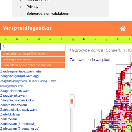
Over deze site
Privacy
Beheerders en validatoren
Verspreidingsatlas
a
b
c
d
e
f
g
h
i
j
k
l
Hygrocybe conica
(Schaeff.) P. 
toon wetenschappelijke namen
verberg synoniemen
Zwartwordende wasplaat
toon alleen geaccepteerde namen
Zaadsegmentatiezwammetje
Zaagplaatgordijnzwam agg.
Zaagplaatgordijnzwam sl, incl. Honing-, Bleke
honinggordijnzwam
Zaagselhertenzwam
Zaagvlakinktzwam
Zaagvlakpiekhaarkelkje
Zachte kaaszwam
Zachtstekelige stuifzwam
Zadelkluifzwam
Zadelzwam
Zadelzwam (f. rostkowii)
Zadelzwam (f. squamosus)