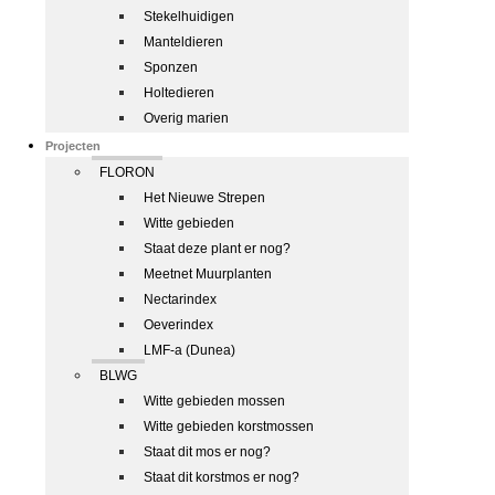
Stekelhuidigen
Manteldieren
Sponzen
Holtedieren
Overig marien
Projecten
FLORON
Het Nieuwe Strepen
Witte gebieden
Staat deze plant er nog?
Meetnet Muurplanten
Nectarindex
Oeverindex
LMF-a (Dunea)
BLWG
Witte gebieden mossen
Witte gebieden korstmossen
Staat dit mos er nog?
Staat dit korstmos er nog?