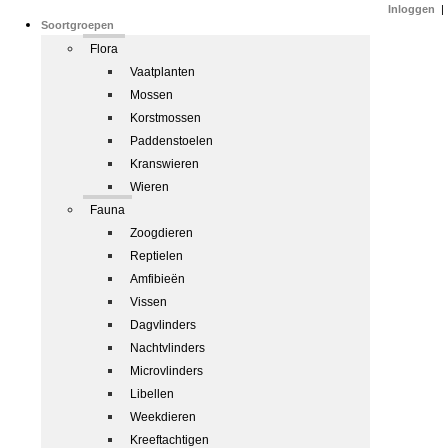
Inloggen
|
Soortgroepen
Flora
Vaatplanten
Mossen
Korstmossen
Paddenstoelen
Kranswieren
Wieren
Fauna
Zoogdieren
Reptielen
Amfibieën
Vissen
Dagvlinders
Nachtvlinders
Microvlinders
Libellen
Weekdieren
Kreeftachtigen