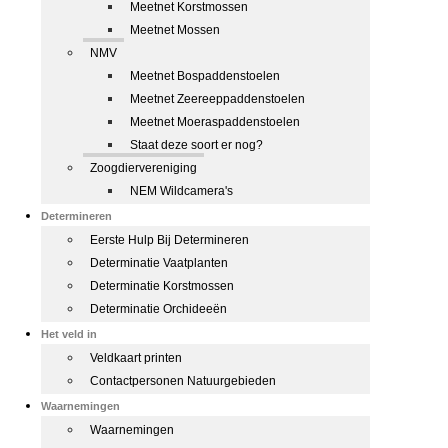
Meetnet Korstmossen
Meetnet Mossen
NMV
Meetnet Bospaddenstoelen
Meetnet Zeereeppaddenstoelen
Meetnet Moeraspaddenstoelen
Staat deze soort er nog?
Zoogdiervereniging
NEM Wildcamera's
Determineren
Eerste Hulp Bij Determineren
Determinatie Vaatplanten
Determinatie Korstmossen
Determinatie Orchideeën
Het veld in
Veldkaart printen
Contactpersonen Natuurgebieden
Waarnemingen
Waarnemingen