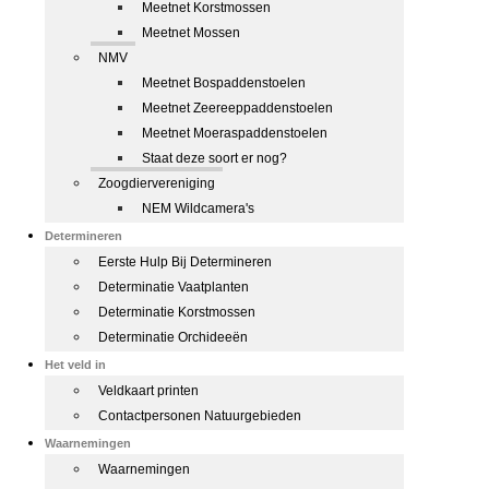
Meetnet Korstmossen
Meetnet Mossen
NMV
Meetnet Bospaddenstoelen
Meetnet Zeereeppaddenstoelen
Meetnet Moeraspaddenstoelen
Staat deze soort er nog?
Zoogdiervereniging
NEM Wildcamera's
Determineren
Eerste Hulp Bij Determineren
Determinatie Vaatplanten
Determinatie Korstmossen
Determinatie Orchideeën
Het veld in
Veldkaart printen
Contactpersonen Natuurgebieden
Waarnemingen
Waarnemingen