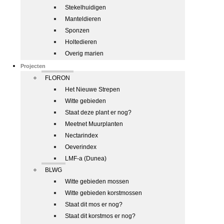
Stekelhuidigen
Manteldieren
Sponzen
Holtedieren
Overig marien
Projecten
FLORON
Het Nieuwe Strepen
Witte gebieden
Staat deze plant er nog?
Meetnet Muurplanten
Nectarindex
Oeverindex
LMF-a (Dunea)
BLWG
Witte gebieden mossen
Witte gebieden korstmossen
Staat dit mos er nog?
Staat dit korstmos er nog?