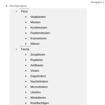
Inloggen
|
Soortgroepen
Flora
Vaatplanten
Mossen
Korstmossen
Paddenstoelen
Kranswieren
Wieren
Fauna
Zoogdieren
Reptielen
Amfibieën
Vissen
Dagvlinders
Nachtvlinders
Microvlinders
Libellen
Weekdieren
Kreeftachtigen