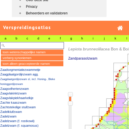
Over deze site
Privacy
Beheerders en validatoren
Verspreidingsatlas
a
b
c
d
e
f
g
h
i
j
k
l
Lepiota brunneolilacea
Bon & Boi
toon wetenschappelijke namen
verberg synoniemen
Zandparasolzwam
toon alleen geaccepteerde namen
Zaadsegmentatiezwammetje
Zaagplaatgordijnzwam agg.
Zaagplaatgordijnzwam sl, incl. Honing-, Bleke
honinggordijnzwam
Zaagselhertenzwam
Zaagvlakinktzwam
Zaagvlakpiekhaarkelkje
Zachte kaaszwam
Zachtstekelige stuifzwam
Zadelkluifzwam
Zadelzwam
Zadelzwam (f. rostkowii)
Zadelzwam (f. squamosus)