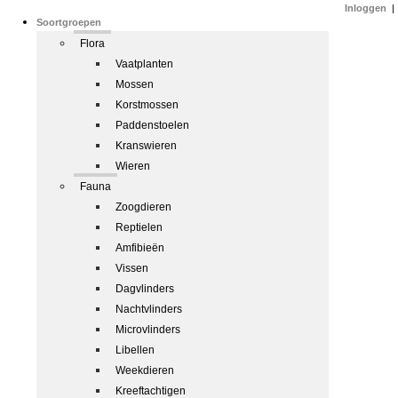
Inloggen
|
Soortgroepen
Flora
Vaatplanten
Mossen
Korstmossen
Paddenstoelen
Kranswieren
Wieren
Fauna
Zoogdieren
Reptielen
Amfibieën
Vissen
Dagvlinders
Nachtvlinders
Microvlinders
Libellen
Weekdieren
Kreeftachtigen