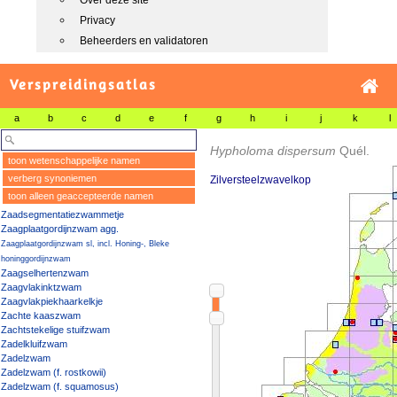
Over deze site
Privacy
Beheerders en validatoren
Verspreidingsatlas
a
b
c
d
e
f
g
h
i
j
k
l
Hypholoma dispersum
Quél.
toon wetenschappelijke namen
verberg synoniemen
Zilversteelzwavelkop
toon alleen geaccepteerde namen
Zaadsegmentatiezwammetje
Zaagplaatgordijnzwam agg.
Zaagplaatgordijnzwam sl, incl. Honing-, Bleke
honinggordijnzwam
Zaagselhertenzwam
Zaagvlakinktzwam
Zaagvlakpiekhaarkelkje
Zachte kaaszwam
Zachtstekelige stuifzwam
Zadelkluifzwam
Zadelzwam
Zadelzwam (f. rostkowii)
Zadelzwam (f. squamosus)