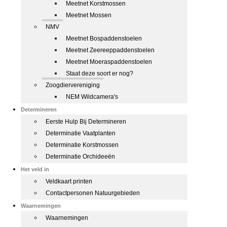
Meetnet Korstmossen
Meetnet Mossen
NMV
Meetnet Bospaddenstoelen
Meetnet Zeereeppaddenstoelen
Meetnet Moeraspaddenstoelen
Staat deze soort er nog?
Zoogdiervereniging
NEM Wildcamera's
Determineren
Eerste Hulp Bij Determineren
Determinatie Vaatplanten
Determinatie Korstmossen
Determinatie Orchideeën
Het veld in
Veldkaart printen
Contactpersonen Natuurgebieden
Waarnemingen
Waarnemingen