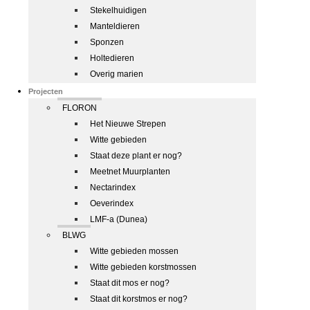
Stekelhuidigen
Manteldieren
Sponzen
Holtedieren
Overig marien
Projecten
FLORON
Het Nieuwe Strepen
Witte gebieden
Staat deze plant er nog?
Meetnet Muurplanten
Nectarindex
Oeverindex
LMF-a (Dunea)
BLWG
Witte gebieden mossen
Witte gebieden korstmossen
Staat dit mos er nog?
Staat dit korstmos er nog?