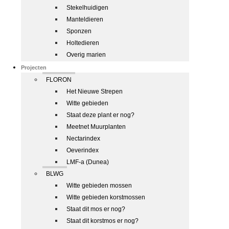
Stekelhuidigen
Manteldieren
Sponzen
Holtedieren
Overig marien
Projecten
FLORON
Het Nieuwe Strepen
Witte gebieden
Staat deze plant er nog?
Meetnet Muurplanten
Nectarindex
Oeverindex
LMF-a (Dunea)
BLWG
Witte gebieden mossen
Witte gebieden korstmossen
Staat dit mos er nog?
Staat dit korstmos er nog?