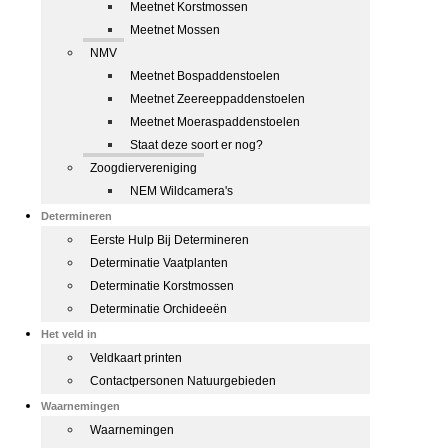
Meetnet Korstmossen
Meetnet Mossen
NMV
Meetnet Bospaddenstoelen
Meetnet Zeereeppaddenstoelen
Meetnet Moeraspaddenstoelen
Staat deze soort er nog?
Zoogdiervereniging
NEM Wildcamera's
Determineren
Eerste Hulp Bij Determineren
Determinatie Vaatplanten
Determinatie Korstmossen
Determinatie Orchideeën
Het veld in
Veldkaart printen
Contactpersonen Natuurgebieden
Waarnemingen
Waarnemingen