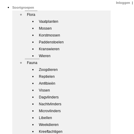
Inloggen
|
Soortgroepen
Flora
Vaatplanten
Mossen
Korstmossen
Paddenstoelen
Kranswieren
Wieren
Fauna
Zoogdieren
Reptielen
Amfibieën
Vissen
Dagvlinders
Nachtvlinders
Microvlinders
Libellen
Weekdieren
Kreeftachtigen