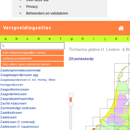
Over deze site
Privacy
Beheerders en validatoren
Verspreidingsatlas
a
b
c
d
e
f
g
h
i
j
k
l
Tricharina glabra
U. Lindem. & B
toon wetenschappelijke namen
verberg synoniemen
Zilt pelsbekertje
toon alleen geaccepteerde namen
Zaadsegmentatiezwammetje
Zaagplaatgordijnzwam agg.
Zaagplaatgordijnzwam sl, incl. Honing-, Bleke
honinggordijnzwam
Zaagselhertenzwam
Zaagvlakinktzwam
Zaagvlakpiekhaarkelkje
Zachte kaaszwam
Zachtstekelige stuifzwam
Zadelkluifzwam
Zadelzwam
Zadelzwam (f. rostkowii)
Zadelzwam (f. squamosus)