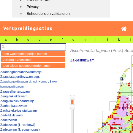
Over deze site
Privacy
Beheerders en validatoren
Verspreidingsatlas
a
b
c
d
e
f
g
h
i
j
k
l
Ascotremella faginea
(Peck) Sea
toon wetenschappelijke namen
verberg synoniemen
Zakjestrilzwam
toon alleen geaccepteerde namen
Zaadsegmentatiezwammetje
Zaagplaatgordijnzwam agg.
Zaagplaatgordijnzwam sl, incl. Honing-, Bleke
honinggordijnzwam
Zaagselhertenzwam
Zaagvlakinktzwam
Zaagvlakpiekhaarkelkje
Zachte kaaszwam
Zachtstekelige stuifzwam
Zadelkluifzwam
Zadelzwam
Zadelzwam (f. rostkowii)
Zadelzwam (f. squamosus)