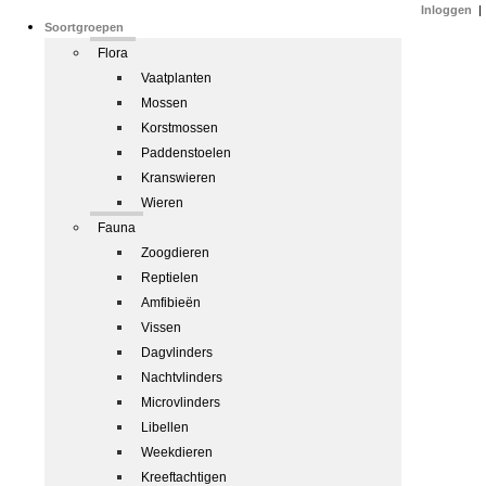
Inloggen
|
Soortgroepen
Flora
Vaatplanten
Mossen
Korstmossen
Paddenstoelen
Kranswieren
Wieren
Fauna
Zoogdieren
Reptielen
Amfibieën
Vissen
Dagvlinders
Nachtvlinders
Microvlinders
Libellen
Weekdieren
Kreeftachtigen