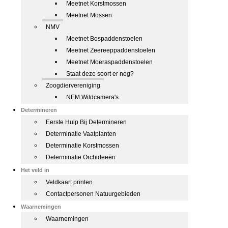
Meetnet Korstmossen
Meetnet Mossen
NMV
Meetnet Bospaddenstoelen
Meetnet Zeereeppaddenstoelen
Meetnet Moeraspaddenstoelen
Staat deze soort er nog?
Zoogdiervereniging
NEM Wildcamera's
Determineren
Eerste Hulp Bij Determineren
Determinatie Vaatplanten
Determinatie Korstmossen
Determinatie Orchideeën
Het veld in
Veldkaart printen
Contactpersonen Natuurgebieden
Waarnemingen
Waarnemingen