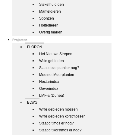
Stekelhuidigen
Manteldieren
Sponzen
Holtedieren
Overig marien
Projecten
FLORON
Het Nieuwe Strepen
Witte gebieden
Staat deze plant er nog?
Meetnet Muurplanten
Nectarindex
Oeverindex
LMF-a (Dunea)
BLWG
Witte gebieden mossen
Witte gebieden korstmossen
Staat dit mos er nog?
Staat dit korstmos er nog?