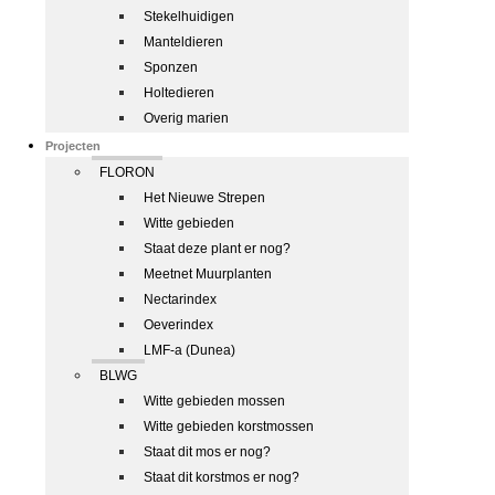
Stekelhuidigen
Manteldieren
Sponzen
Holtedieren
Overig marien
Projecten
FLORON
Het Nieuwe Strepen
Witte gebieden
Staat deze plant er nog?
Meetnet Muurplanten
Nectarindex
Oeverindex
LMF-a (Dunea)
BLWG
Witte gebieden mossen
Witte gebieden korstmossen
Staat dit mos er nog?
Staat dit korstmos er nog?