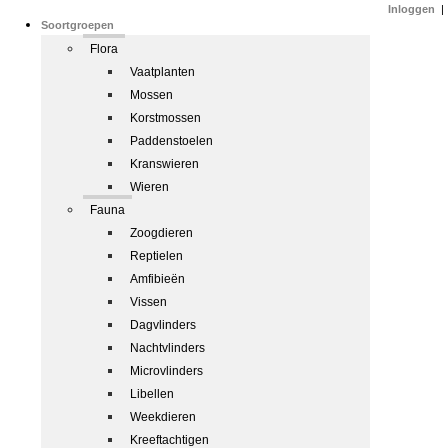
Inloggen
|
Soortgroepen
Flora
Vaatplanten
Mossen
Korstmossen
Paddenstoelen
Kranswieren
Wieren
Fauna
Zoogdieren
Reptielen
Amfibieën
Vissen
Dagvlinders
Nachtvlinders
Microvlinders
Libellen
Weekdieren
Kreeftachtigen