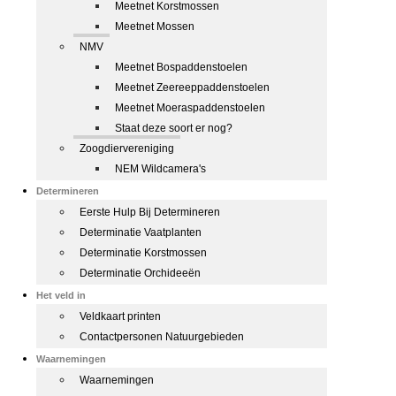
Meetnet Korstmossen
Meetnet Mossen
NMV
Meetnet Bospaddenstoelen
Meetnet Zeereeppaddenstoelen
Meetnet Moeraspaddenstoelen
Staat deze soort er nog?
Zoogdiervereniging
NEM Wildcamera's
Determineren
Eerste Hulp Bij Determineren
Determinatie Vaatplanten
Determinatie Korstmossen
Determinatie Orchideeën
Het veld in
Veldkaart printen
Contactpersonen Natuurgebieden
Waarnemingen
Waarnemingen