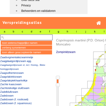
Over deze site
Privacy
Beheerders en validatoren
Verspreidingsatlas
a
b
c
d
e
f
g
h
i
j
k
l
Coprinopsis martinii
(P.D. Orton)
toon wetenschappelijke namen
Moncalvo
verberg synoniemen
Zompinktzwam
toon alleen geaccepteerde namen
Zaadsegmentatiezwammetje
Zaagplaatgordijnzwam agg.
Zaagplaatgordijnzwam sl, incl. Honing-, Bleke
honinggordijnzwam
Zaagselhertenzwam
Zaagvlakinktzwam
Zaagvlakpiekhaarkelkje
Zachte kaaszwam
Zachtstekelige stuifzwam
Zadelkluifzwam
Zadelzwam
Zadelzwam (f. rostkowii)
Zadelzwam (f. squamosus)