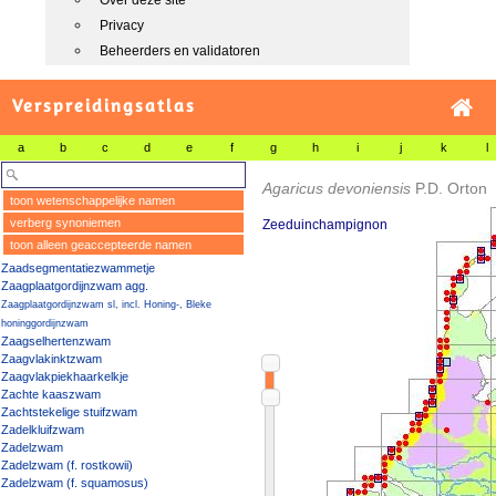
Over deze site
Privacy
Beheerders en validatoren
Verspreidingsatlas
a
b
c
d
e
f
g
h
i
j
k
l
Agaricus devoniensis
P.D. Orton
toon wetenschappelijke namen
verberg synoniemen
Zeeduinchampignon
toon alleen geaccepteerde namen
Zaadsegmentatiezwammetje
Zaagplaatgordijnzwam agg.
Zaagplaatgordijnzwam sl, incl. Honing-, Bleke
honinggordijnzwam
Zaagselhertenzwam
Zaagvlakinktzwam
Zaagvlakpiekhaarkelkje
Zachte kaaszwam
Zachtstekelige stuifzwam
Zadelkluifzwam
Zadelzwam
Zadelzwam (f. rostkowii)
Zadelzwam (f. squamosus)