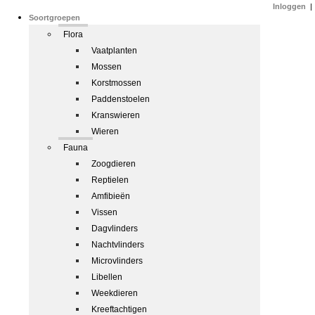
Inloggen
|
Soortgroepen
Flora
Vaatplanten
Mossen
Korstmossen
Paddenstoelen
Kranswieren
Wieren
Fauna
Zoogdieren
Reptielen
Amfibieën
Vissen
Dagvlinders
Nachtvlinders
Microvlinders
Libellen
Weekdieren
Kreeftachtigen