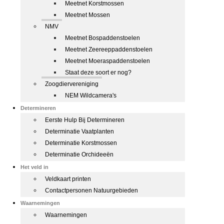
Meetnet Korstmossen
Meetnet Mossen
NMV
Meetnet Bospaddenstoelen
Meetnet Zeereeppaddenstoelen
Meetnet Moeraspaddenstoelen
Staat deze soort er nog?
Zoogdiervereniging
NEM Wildcamera's
Determineren
Eerste Hulp Bij Determineren
Determinatie Vaatplanten
Determinatie Korstmossen
Determinatie Orchideeën
Het veld in
Veldkaart printen
Contactpersonen Natuurgebieden
Waarnemingen
Waarnemingen