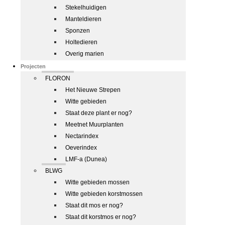
Stekelhuidigen
Manteldieren
Sponzen
Holtedieren
Overig marien
Projecten
FLORON
Het Nieuwe Strepen
Witte gebieden
Staat deze plant er nog?
Meetnet Muurplanten
Nectarindex
Oeverindex
LMF-a (Dunea)
BLWG
Witte gebieden mossen
Witte gebieden korstmossen
Staat dit mos er nog?
Staat dit korstmos er nog?