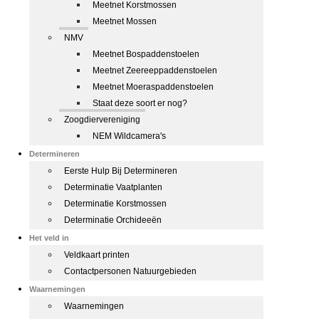
Meetnet Korstmossen
Meetnet Mossen
NMV
Meetnet Bospaddenstoelen
Meetnet Zeereeppaddenstoelen
Meetnet Moeraspaddenstoelen
Staat deze soort er nog?
Zoogdiervereniging
NEM Wildcamera's
Determineren
Eerste Hulp Bij Determineren
Determinatie Vaatplanten
Determinatie Korstmossen
Determinatie Orchideeën
Het veld in
Veldkaart printen
Contactpersonen Natuurgebieden
Waarnemingen
Waarnemingen