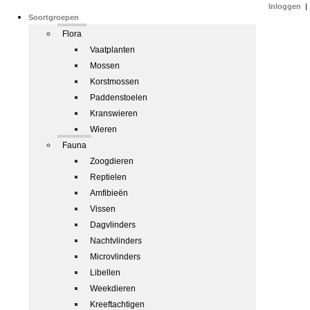
Inloggen
|
Soortgroepen
Flora
Vaatplanten
Mossen
Korstmossen
Paddenstoelen
Kranswieren
Wieren
Fauna
Zoogdieren
Reptielen
Amfibieën
Vissen
Dagvlinders
Nachtvlinders
Microvlinders
Libellen
Weekdieren
Kreeftachtigen