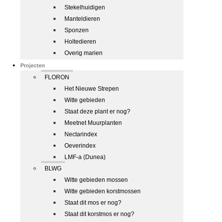
Stekelhuidigen
Manteldieren
Sponzen
Holtedieren
Overig marien
Projecten
FLORON
Het Nieuwe Strepen
Witte gebieden
Staat deze plant er nog?
Meetnet Muurplanten
Nectarindex
Oeverindex
LMF-a (Dunea)
BLWG
Witte gebieden mossen
Witte gebieden korstmossen
Staat dit mos er nog?
Staat dit korstmos er nog?