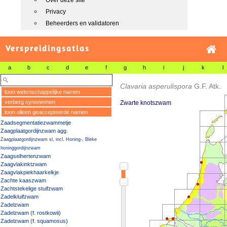
Over deze site
Privacy
Beheerders en validatoren
Verspreidingsatlas
a
b
c
d
e
f
g
h
i
j
k
l
Clavaria asperulispora
G.F. Atk.
toon wetenschappelijke namen
verberg synoniemen
Zwarte knotszwam
toon alleen geaccepteerde namen
Zaadsegmentatiezwammetje
Zaagplaatgordijnzwam agg.
Zaagplaatgordijnzwam sl, incl. Honing-, Bleke
honinggordijnzwam
Zaagselhertenzwam
Zaagvlakinktzwam
Zaagvlakpiekhaarkelkje
Zachte kaaszwam
Zachtstekelige stuifzwam
Zadelkluifzwam
Zadelzwam
Zadelzwam (f. rostkowii)
Zadelzwam (f. squamosus)