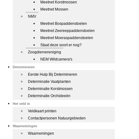
Meetnet Korstmossen
Meetnet Mossen
NMV
Meetnet Bospaddenstoelen
Meetnet Zeereeppaddenstoelen
Meetnet Moeraspaddenstoelen
Staat deze soort er nog?
Zoogdiervereniging
NEM Wildcamera's
Determineren
Eerste Hulp Bij Determineren
Determinatie Vaatplanten
Determinatie Korstmossen
Determinatie Orchideeën
Het veld in
Veldkaart printen
Contactpersonen Natuurgebieden
Waarnemingen
Waarnemingen