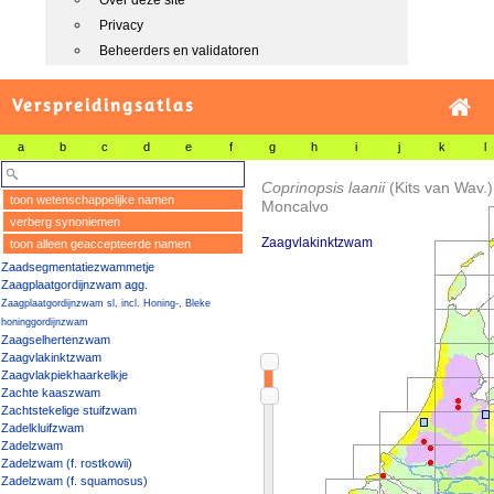
Over deze site
Privacy
Beheerders en validatoren
Verspreidingsatlas
a
b
c
d
e
f
g
h
i
j
k
l
Coprinopsis laanii
(Kits van Wav.
toon wetenschappelijke namen
Moncalvo
verberg synoniemen
Zaagvlakinktzwam
toon alleen geaccepteerde namen
Zaadsegmentatiezwammetje
Zaagplaatgordijnzwam agg.
Zaagplaatgordijnzwam sl, incl. Honing-, Bleke
honinggordijnzwam
Zaagselhertenzwam
Zaagvlakinktzwam
Zaagvlakpiekhaarkelkje
Zachte kaaszwam
Zachtstekelige stuifzwam
Zadelkluifzwam
Zadelzwam
Zadelzwam (f. rostkowii)
Zadelzwam (f. squamosus)