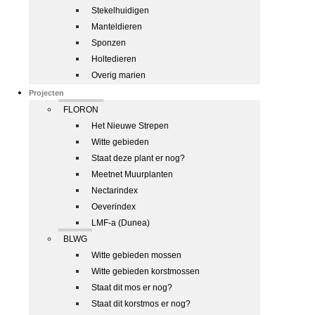
Stekelhuidigen
Manteldieren
Sponzen
Holtedieren
Overig marien
Projecten
FLORON
Het Nieuwe Strepen
Witte gebieden
Staat deze plant er nog?
Meetnet Muurplanten
Nectarindex
Oeverindex
LMF-a (Dunea)
BLWG
Witte gebieden mossen
Witte gebieden korstmossen
Staat dit mos er nog?
Staat dit korstmos er nog?