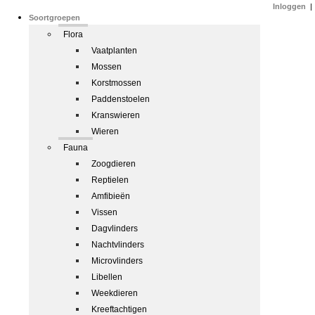
Inloggen
|
Soortgroepen
Flora
Vaatplanten
Mossen
Korstmossen
Paddenstoelen
Kranswieren
Wieren
Fauna
Zoogdieren
Reptielen
Amfibieën
Vissen
Dagvlinders
Nachtvlinders
Microvlinders
Libellen
Weekdieren
Kreeftachtigen