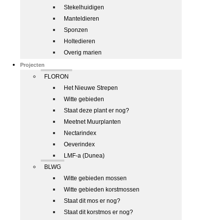
Stekelhuidigen
Manteldieren
Sponzen
Holtedieren
Overig marien
Projecten
FLORON
Het Nieuwe Strepen
Witte gebieden
Staat deze plant er nog?
Meetnet Muurplanten
Nectarindex
Oeverindex
LMF-a (Dunea)
BLWG
Witte gebieden mossen
Witte gebieden korstmossen
Staat dit mos er nog?
Staat dit korstmos er nog?