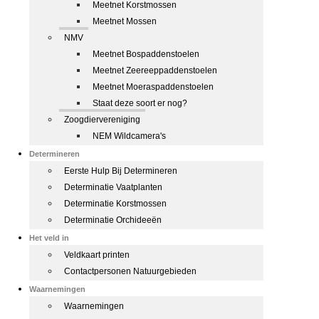
Meetnet Korstmossen
Meetnet Mossen
NMV
Meetnet Bospaddenstoelen
Meetnet Zeereeppaddenstoelen
Meetnet Moeraspaddenstoelen
Staat deze soort er nog?
Zoogdiervereniging
NEM Wildcamera's
Determineren
Eerste Hulp Bij Determineren
Determinatie Vaatplanten
Determinatie Korstmossen
Determinatie Orchideeën
Het veld in
Veldkaart printen
Contactpersonen Natuurgebieden
Waarnemingen
Waarnemingen