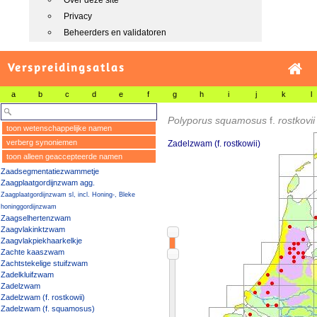
Over deze site
Privacy
Beheerders en validatoren
Verspreidingsatlas
a
b
c
d
e
f
g
h
i
j
k
l
Polyporus squamosus
f.
rostkovi
toon wetenschappelijke namen
verberg synoniemen
Zadelzwam (f. rostkowii)
toon alleen geaccepteerde namen
Zaadsegmentatiezwammetje
Zaagplaatgordijnzwam agg.
Zaagplaatgordijnzwam sl, incl. Honing-, Bleke
honinggordijnzwam
Zaagselhertenzwam
Zaagvlakinktzwam
Zaagvlakpiekhaarkelkje
Zachte kaaszwam
Zachtstekelige stuifzwam
Zadelkluifzwam
Zadelzwam
Zadelzwam (f. rostkowii)
Zadelzwam (f. squamosus)