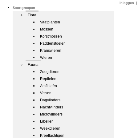
Inloggen
|
Soortgroepen
Flora
Vaatplanten
Mossen
Korstmossen
Paddenstoelen
Kranswieren
Wieren
Fauna
Zoogdieren
Reptielen
Amfibieën
Vissen
Dagvlinders
Nachtvlinders
Microvlinders
Libellen
Weekdieren
Kreeftachtigen