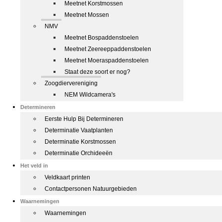
Meetnet Korstmossen
Meetnet Mossen
NMV
Meetnet Bospaddenstoelen
Meetnet Zeereeppaddenstoelen
Meetnet Moeraspaddenstoelen
Staat deze soort er nog?
Zoogdiervereniging
NEM Wildcamera's
Determineren
Eerste Hulp Bij Determineren
Determinatie Vaatplanten
Determinatie Korstmossen
Determinatie Orchideeën
Het veld in
Veldkaart printen
Contactpersonen Natuurgebieden
Waarnemingen
Waarnemingen