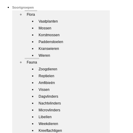
Soortgroepen
Flora
Vaatplanten
Mossen
Korstmossen
Paddenstoelen
Kranswieren
Wieren
Fauna
Zoogdieren
Reptielen
Amfibieën
Vissen
Dagvlinders
Nachtvlinders
Microvlinders
Libellen
Weekdieren
Kreeftachtigen