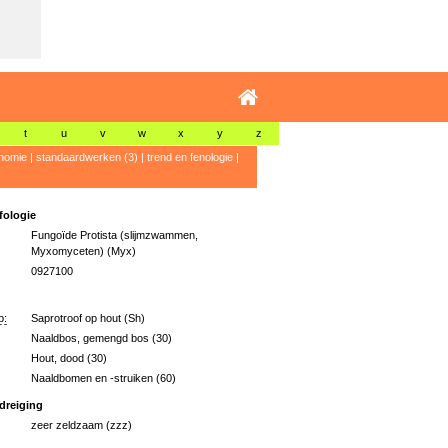
t
u
v
w
x
y
z
nomie
|
standaardwerken (3)
|
trend en fenologie
|
ologie
Fungoïde Protista (slijmzwammen,
Myxomyceten) (Myx)
0927100
p:
Saprotroof op hout (Sh)
Naaldbos, gemengd bos (30)
Hout, dood (30)
Naaldbomen en -struiken (60)
dreiging
zeer zeldzaam (zzz)