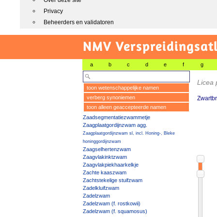
Over deze site
Privacy
Beheerders en validatoren
NMV Verspreidingsat
a
b
c
d
e
f
g
Licea 
toon wetenschappelijke namen
verberg synoniemen
Zwartbr
toon alleen geaccepteerde namen
Zaadsegmentatiezwammetje
Zaagplaatgordijnzwam agg.
Zaagplaatgordijnzwam sl, incl. Honing-, Bleke
honinggordijnzwam
Zaagselhertenzwam
Zaagvlakinktzwam
Zaagvlakpiekhaarkelkje
Zachte kaaszwam
Zachtstekelige stuifzwam
Zadelkluifzwam
Zadelzwam
Zadelzwam (f. rostkowii)
Zadelzwam (f. squamosus)