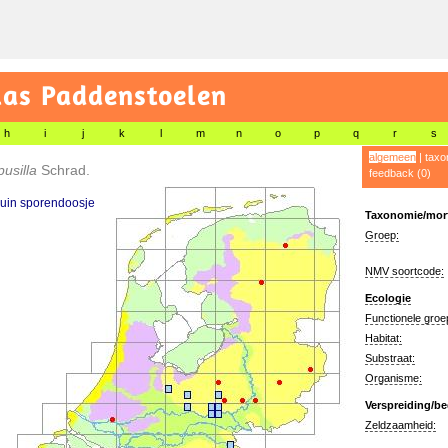
las Paddenstoelen
h
i
j
k
l
m
n
o
p
q
r
s
algemeen
|
taxo
pusilla
Schrad.
feedback (0)
uin sporendoosje
Taxonomie/morf
Groep:
NMV soortcode:
Ecologie
Functionele groe
Habitat:
Substraat:
Organisme:
Verspreiding/be
Zeldzaamheid: