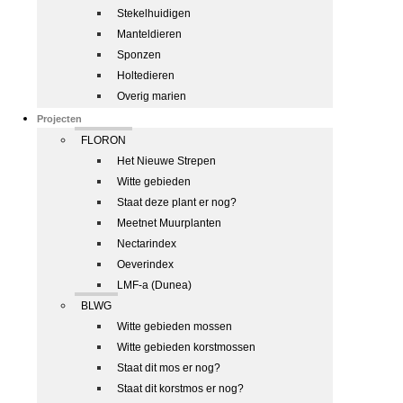
Stekelhuidigen
Manteldieren
Sponzen
Holtedieren
Overig marien
Projecten
FLORON
Het Nieuwe Strepen
Witte gebieden
Staat deze plant er nog?
Meetnet Muurplanten
Nectarindex
Oeverindex
LMF-a (Dunea)
BLWG
Witte gebieden mossen
Witte gebieden korstmossen
Staat dit mos er nog?
Staat dit korstmos er nog?