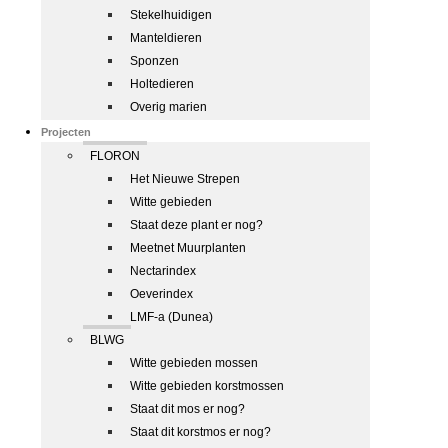
Stekelhuidigen
Manteldieren
Sponzen
Holtedieren
Overig marien
Projecten
FLORON
Het Nieuwe Strepen
Witte gebieden
Staat deze plant er nog?
Meetnet Muurplanten
Nectarindex
Oeverindex
LMF-a (Dunea)
BLWG
Witte gebieden mossen
Witte gebieden korstmossen
Staat dit mos er nog?
Staat dit korstmos er nog?