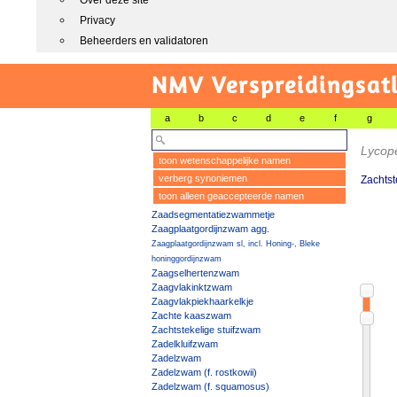
Over deze site
Privacy
Beheerders en validatoren
NMV Verspreidingsat
a
b
c
d
e
f
g
Lycop
toon wetenschappelijke namen
verberg synoniemen
Zachtst
toon alleen geaccepteerde namen
Zaadsegmentatiezwammetje
Zaagplaatgordijnzwam agg.
Zaagplaatgordijnzwam sl, incl. Honing-, Bleke
honinggordijnzwam
Zaagselhertenzwam
Zaagvlakinktzwam
Zaagvlakpiekhaarkelkje
Zachte kaaszwam
Zachtstekelige stuifzwam
Zadelkluifzwam
Zadelzwam
Zadelzwam (f. rostkowii)
Zadelzwam (f. squamosus)