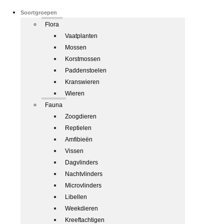
Soortgroepen
Flora
Vaatplanten
Mossen
Korstmossen
Paddenstoelen
Kranswieren
Wieren
Fauna
Zoogdieren
Reptielen
Amfibieën
Vissen
Dagvlinders
Nachtvlinders
Microvlinders
Libellen
Weekdieren
Kreeftachtigen