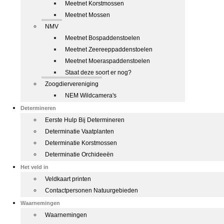
Meetnet Korstmossen
Meetnet Mossen
NMV
Meetnet Bospaddenstoelen
Meetnet Zeereeppaddenstoelen
Meetnet Moeraspaddenstoelen
Staat deze soort er nog?
Zoogdiervereniging
NEM Wildcamera's
Determineren
Eerste Hulp Bij Determineren
Determinatie Vaatplanten
Determinatie Korstmossen
Determinatie Orchideeën
Het veld in
Veldkaart printen
Contactpersonen Natuurgebieden
Waarnemingen
Waarnemingen