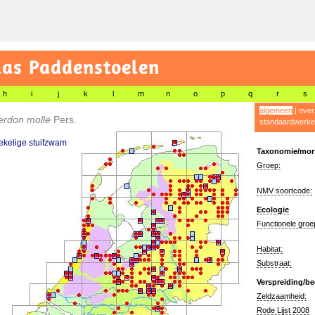
las Paddenstoelen
h
i
j
k
l
m
n
o
p
q
r
s
algemeen
|
over
erdon molle
Pers.
standaardwerke
ekelige stuifzwam
Taxonomie/morf
Groep:
NMV soortcode:
Ecologie
Functionele groe
Habitat:
Substraat:
Verspreiding/be
Zeldzaamheid:
Rode Lijst 2008