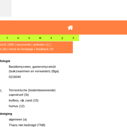
t
u
v
w
x
y
z
zicht 1995
|
taxonomie
|
artikelen (1)
|
n (8)
|
trend en fenologie
|
feedback (0)
ologie
Basidiomyceten, gasteromycetoïd
(buikzwammen en verwanten) (Bga)
0216040
p:
Terrestrische (bodembewonende)
saprotroof (St)
loofbos, rijk zand (15)
humus (12)
dreiging
algemeen (a)
Thans niet bedreigd (TNB)