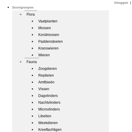
Inloggen
|
Soortgroepen
Flora
Vaatplanten
Mossen
Korstmossen
Paddenstoelen
Kranswieren
Wieren
Fauna
Zoogdieren
Reptielen
Amfibieën
Vissen
Dagvlinders
Nachtvlinders
Microvlinders
Libellen
Weekdieren
Kreeftachtigen