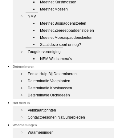
Meetnet Korstmossen
Meetnet Mossen
NMV
Meetnet Bospaddenstoelen
Meetnet Zeereeppaddenstoelen
Meetnet Moeraspaddenstoelen
Staat deze soort er nog?
Zoogdiervereniging
NEM Wildcamera's
Determineren
Eerste Hulp Bij Determineren
Determinatie Vaatplanten
Determinatie Korstmossen
Determinatie Orchideeën
Het veld in
Veldkaart printen
Contactpersonen Natuurgebieden
Waarnemingen
Waarnemingen