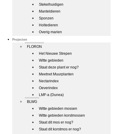
Stekelhuidigen
Manteldieren
Sponzen
Holtedieren
Overig marien
Projecten
FLORON
Het Nieuwe Strepen
Witte gebieden
Staat deze plant er nog?
Meetnet Muurplanten
Nectarindex
Oeverindex
LMF-a (Dunea)
BLWG
Witte gebieden mossen
Witte gebieden korstmossen
Staat dit mos er nog?
Staat dit korstmos er nog?