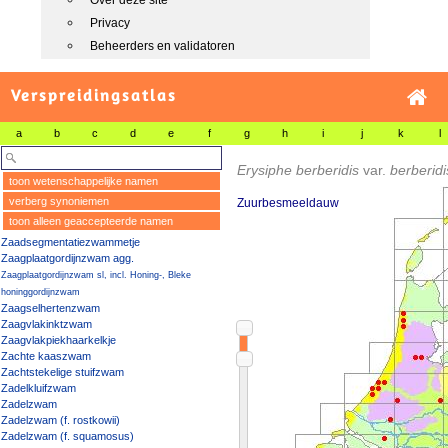
Over deze site
Privacy
Beheerders en validatoren
Verspreidingsatlas
a
b
c
d
e
f
g
h
i
j
k
l
Erysiphe berberidis
var.
berberid
toon wetenschappelijke namen
verberg synoniemen
Zuurbesmeeldauw
toon alleen geaccepteerde namen
Zaadsegmentatiezwammetje
Zaagplaatgordijnzwam agg.
Zaagplaatgordijnzwam sl, incl. Honing-, Bleke
honinggordijnzwam
Zaagselhertenzwam
Zaagvlakinktzwam
Zaagvlakpiekhaarkelkje
Zachte kaaszwam
Zachtstekelige stuifzwam
Zadelkluifzwam
Zadelzwam
Zadelzwam (f. rostkowii)
Zadelzwam (f. squamosus)