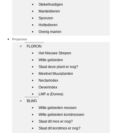
Stekelhuidigen
Manteldieren
Sponzen
Holtedieren
Overig marien
Projecten
FLORON
Het Nieuwe Strepen
Witte gebieden
Staat deze plant er nog?
Meetnet Muurplanten
Nectarindex
Oeverindex
LMF-a (Dunea)
BLWG
Witte gebieden mossen
Witte gebieden korstmossen
Staat dit mos er nog?
Staat dit korstmos er nog?