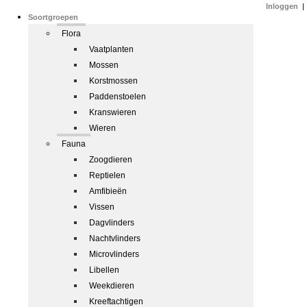
Inloggen
|
Soortgroepen
Flora
Vaatplanten
Mossen
Korstmossen
Paddenstoelen
Kranswieren
Wieren
Fauna
Zoogdieren
Reptielen
Amfibieën
Vissen
Dagvlinders
Nachtvlinders
Microvlinders
Libellen
Weekdieren
Kreeftachtigen