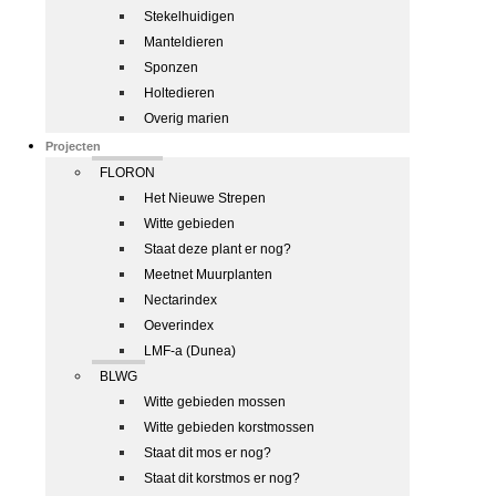
Stekelhuidigen
Manteldieren
Sponzen
Holtedieren
Overig marien
Projecten
FLORON
Het Nieuwe Strepen
Witte gebieden
Staat deze plant er nog?
Meetnet Muurplanten
Nectarindex
Oeverindex
LMF-a (Dunea)
BLWG
Witte gebieden mossen
Witte gebieden korstmossen
Staat dit mos er nog?
Staat dit korstmos er nog?