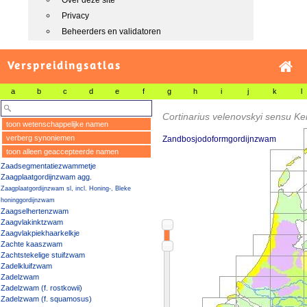
Over deze site
Privacy
Beheerders en validatoren
Verspreidingsatlas
a
b
c
d
e
f
g
h
i
j
k
l
Cortinarius velenovskyi sensu Ke
toon wetenschappelijke namen
verberg synoniemen
Zandbosjodoformgordijnzwam
toon alleen geaccepteerde namen
Zaadsegmentatiezwammetje
Zaagplaatgordijnzwam agg.
Zaagplaatgordijnzwam sl, incl. Honing-, Bleke
honinggordijnzwam
Zaagselhertenzwam
Zaagvlakinktzwam
Zaagvlakpiekhaarkelkje
Zachte kaaszwam
Zachtstekelige stuifzwam
Zadelkluifzwam
Zadelzwam
Zadelzwam (f. rostkowii)
Zadelzwam (f. squamosus)