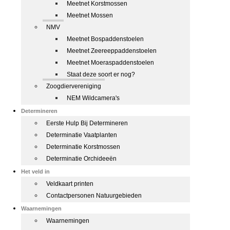
Meetnet Korstmossen
Meetnet Mossen
NMV
Meetnet Bospaddenstoelen
Meetnet Zeereeppaddenstoelen
Meetnet Moeraspaddenstoelen
Staat deze soort er nog?
Zoogdiervereniging
NEM Wildcamera's
Determineren
Eerste Hulp Bij Determineren
Determinatie Vaatplanten
Determinatie Korstmossen
Determinatie Orchideeën
Het veld in
Veldkaart printen
Contactpersonen Natuurgebieden
Waarnemingen
Waarnemingen