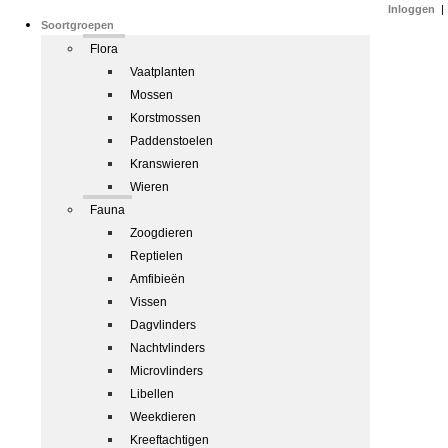
Inloggen
|
Soortgroepen
Flora
Vaatplanten
Mossen
Korstmossen
Paddenstoelen
Kranswieren
Wieren
Fauna
Zoogdieren
Reptielen
Amfibieën
Vissen
Dagvlinders
Nachtvlinders
Microvlinders
Libellen
Weekdieren
Kreeftachtigen