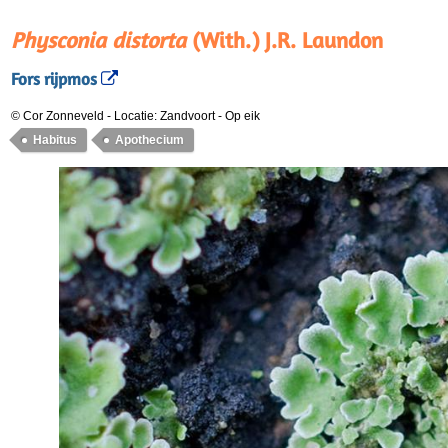
Physconia distorta
(With.) J.R. Laundon
Fors rijpmos
© Cor Zonneveld
-
Locatie: Zandvoort
-
Op eik
Habitus
Apothecium