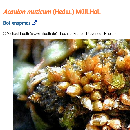
Acaulon muticum
(Hedw.) Müll.Hal.
Bol knopmos
© Michael Lueth (www.milueth.de)
-
Locatie: France, Provence
-
Habitus