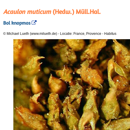
Acaulon muticum
(Hedw.) Müll.Hal.
Bol knopmos
© Michael Lueth (www.milueth.de)
-
Locatie: France, Provence
-
Habitus