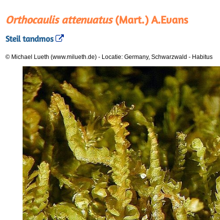
Orthocaulis attenuatus
(Mart.) A.Evans
Steil tandmos
© Michael Lueth (www.milueth.de)
-
Locatie: Germany, Schwarzwald
-
Habitus