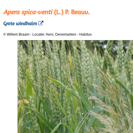
Apera spica-venti
(L.) P. Beauv.
Grote windhalm
© Willem Braam
-
Locatie: Aero; Denemarken
-
Habitus