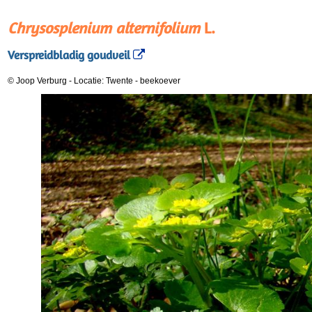
Chrysosplenium alternifolium
L.
Verspreidbladig goudveil
© Joop Verburg
-
Locatie: Twente
-
beekoever