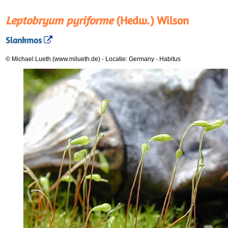
Leptobryum pyriforme
(Hedw.) Wilson
Slankmos
© Michael Lueth (www.milueth.de)
-
Locatie: Germany
-
Habitus