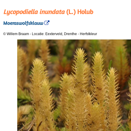
Lycopodiella inundata
(L.) Holub
Moeraswolfsklauw
© Willem Braam
-
Locatie: Eexterveld, Drenthe
-
Herfstkleur