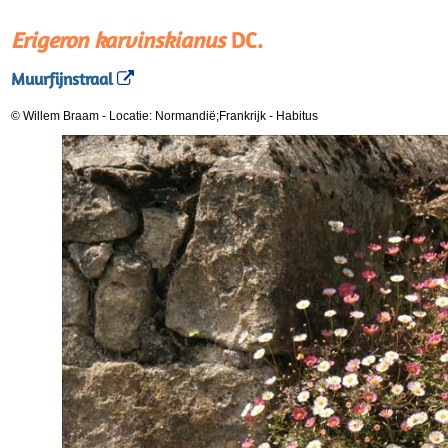
Erigeron karvinskianus
DC.
Muurfijnstraal
© Willem Braam
-
Locatie: Normandië;Frankrijk
-
Habitus