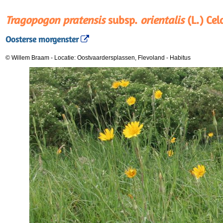
Tragopogon pratensis
subsp.
orientalis
(L.) Cel
Oosterse morgenster
© Willem Braam
-
Locatie: Oostvaardersplassen, Flevoland
-
Habitus