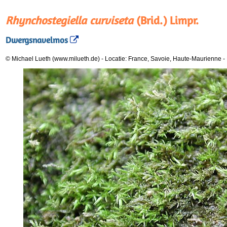
Rhynchostegiella curviseta
(Brid.) Limpr.
Dwergsnavelmos
© Michael Lueth (www.milueth.de)
-
Locatie: France, Savoie, Haute-Maurienne
-