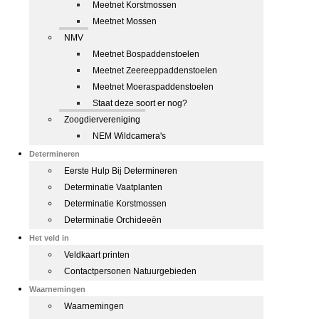
Meetnet Korstmossen
Meetnet Mossen
NMV
Meetnet Bospaddenstoelen
Meetnet Zeereeppaddenstoelen
Meetnet Moeraspaddenstoelen
Staat deze soort er nog?
Zoogdiervereniging
NEM Wildcamera's
Determineren
Eerste Hulp Bij Determineren
Determinatie Vaatplanten
Determinatie Korstmossen
Determinatie Orchideeën
Het veld in
Veldkaart printen
Contactpersonen Natuurgebieden
Waarnemingen
Waarnemingen