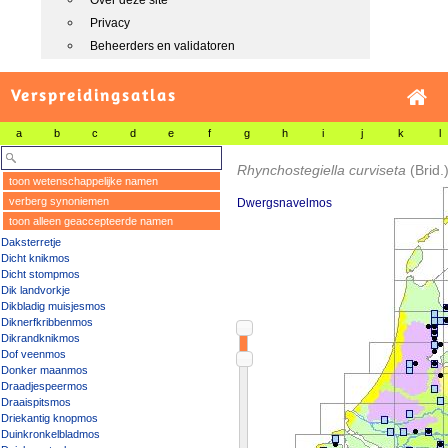
Over deze site
Privacy
Beheerders en validatoren
Verspreidingsatlas
a
b
c
d
e
f
g
h
i
j
k
l
Rhynchostegiella curviseta
(Brid.
toon wetenschappelijke namen
verberg synoniemen
Dwergsnavelmos
toon alleen geaccepteerde namen
Daksterretje
Dicht knikmos
Dicht stompmos
Dik landvorkje
Dikbladig muisjesmos
Diknerfkribbenmos
Dikrandknikmos
Dof veenmos
Donker maanmos
Draadjespeermos
Draaispitsmos
Driekantig knopmos
Duinkronkelbladmos