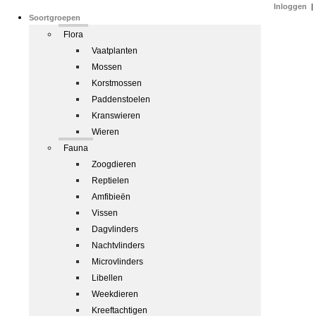
Inloggen
|
Soortgroepen
Flora
Vaatplanten
Mossen
Korstmossen
Paddenstoelen
Kranswieren
Wieren
Fauna
Zoogdieren
Reptielen
Amfibieën
Vissen
Dagvlinders
Nachtvlinders
Microvlinders
Libellen
Weekdieren
Kreeftachtigen