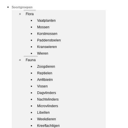
Soortgroepen
Flora
Vaatplanten
Mossen
Korstmossen
Paddenstoelen
Kranswieren
Wieren
Fauna
Zoogdieren
Reptielen
Amfibieën
Vissen
Dagvlinders
Nachtvlinders
Microvlinders
Libellen
Weekdieren
Kreeftachtigen