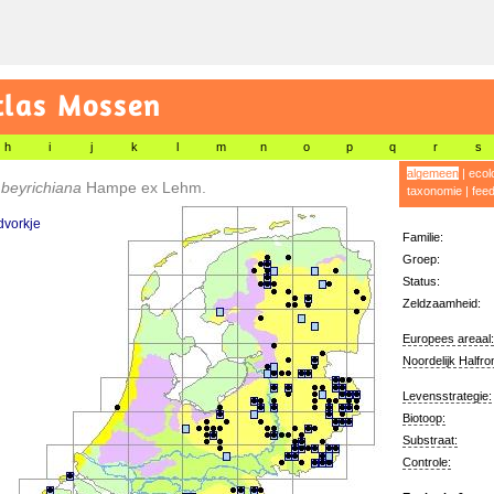
tlas Mossen
h
i
j
k
l
m
n
o
p
q
r
s
algemeen
|
ecol
 beyrichiana
Hampe ex Lehm.
taxonomie
|
fee
dvorkje
Familie:
Groep:
Status:
Zeldzaamheid:
Europees areaal:
Noordelijk Halfro
Levensstrategie:
Biotoop:
Substraat:
Controle: