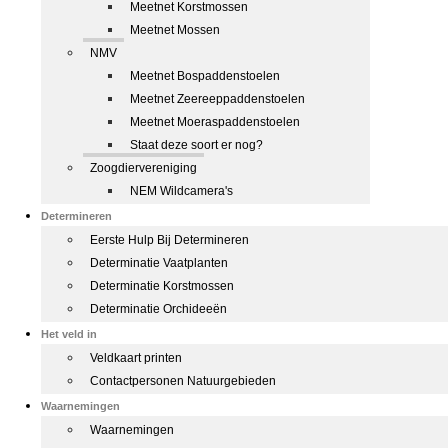
Meetnet Korstmossen
Meetnet Mossen
NMV
Meetnet Bospaddenstoelen
Meetnet Zeereeppaddenstoelen
Meetnet Moeraspaddenstoelen
Staat deze soort er nog?
Zoogdiervereniging
NEM Wildcamera's
Determineren
Eerste Hulp Bij Determineren
Determinatie Vaatplanten
Determinatie Korstmossen
Determinatie Orchideeën
Het veld in
Veldkaart printen
Contactpersonen Natuurgebieden
Waarnemingen
Waarnemingen