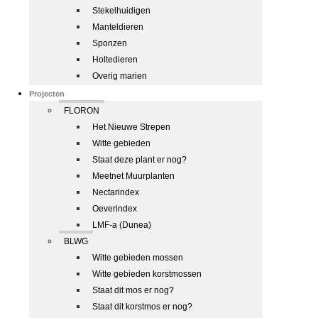
Stekelhuidigen
Manteldieren
Sponzen
Holtedieren
Overig marien
Projecten
FLORON
Het Nieuwe Strepen
Witte gebieden
Staat deze plant er nog?
Meetnet Muurplanten
Nectarindex
Oeverindex
LMF-a (Dunea)
BLWG
Witte gebieden mossen
Witte gebieden korstmossen
Staat dit mos er nog?
Staat dit korstmos er nog?