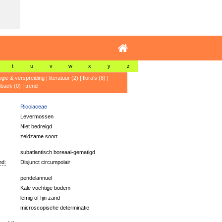
t
u
v
w
x
y
z
ogie & verspreiding
|
literatuur (2)
|
flora's (8)
|
dback (0)
|
trend
Ricciaceae
Levermossen
Niet bedreigd
zeldzame soort
subatlantisch boreaal-gematigd
nd:
Disjunct circumpolair
pendelannuel
Kale vochtige bodem
lemig of fijn zand
microscopische determinatie