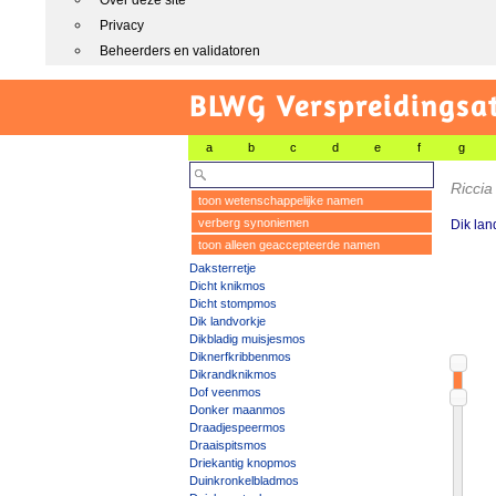
Over deze site
Privacy
Beheerders en validatoren
BLWG Verspreidingsa
a
b
c
d
e
f
g
Riccia
toon wetenschappelijke namen
verberg synoniemen
Dik lan
toon alleen geaccepteerde namen
Daksterretje
Dicht knikmos
Dicht stompmos
Dik landvorkje
Dikbladig muisjesmos
Diknerfkribbenmos
Dikrandknikmos
Dof veenmos
Donker maanmos
Draadjespeermos
Draaispitsmos
Driekantig knopmos
Duinkronkelbladmos