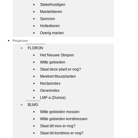
Stekelhuidigen
Manteldieren
Sponzen
Holtedieren
Overig marien
Projecten
FLORON
Het Nieuwe Strepen
Witte gebieden
Staat deze plant er nog?
Meetnet Muurplanten
Nectarindex
Oeverindex
LMF-a (Dunea)
BLWG
Witte gebieden mossen
Witte gebieden korstmossen
Staat dit mos er nog?
Staat dit korstmos er nog?