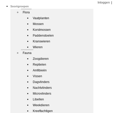
Inloggen
|
Soortgroepen
Flora
Vaatplanten
Mossen
Korstmossen
Paddenstoelen
Kranswieren
Wieren
Fauna
Zoogdieren
Reptielen
Amfibieën
Vissen
Dagvlinders
Nachtvlinders
Microvlinders
Libellen
Weekdieren
Kreeftachtigen