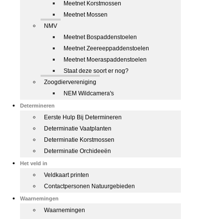
Meetnet Korstmossen
Meetnet Mossen
NMV
Meetnet Bospaddenstoelen
Meetnet Zeereeppaddenstoelen
Meetnet Moeraspaddenstoelen
Staat deze soort er nog?
Zoogdiervereniging
NEM Wildcamera's
Determineren
Eerste Hulp Bij Determineren
Determinatie Vaatplanten
Determinatie Korstmossen
Determinatie Orchideeën
Het veld in
Veldkaart printen
Contactpersonen Natuurgebieden
Waarnemingen
Waarnemingen