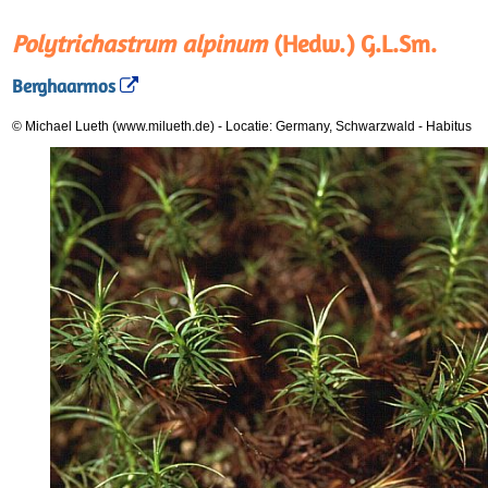
Polytrichastrum alpinum
(Hedw.) G.L.Sm.
Berghaarmos
© Michael Lueth (www.milueth.de)
-
Locatie: Germany, Schwarzwald
-
Habitus