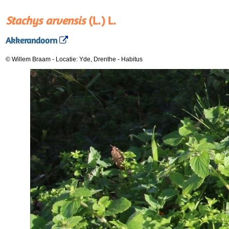
Stachys arvensis
(L.) L.
Akkerandoorn
© Willem Braam
-
Locatie: Yde, Drenthe
-
Habitus