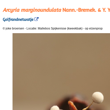
Arcyria marginoundulata
Nann.-Bremek. & Y.
Golfrandnetwatje
© joke broersen
-
Locatie: Mallebos Spijkenisse (kweekbak)
-
op elzenprop