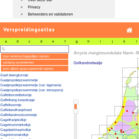
Over deze site
Privacy
Beheerders en validatoren
Verspreidingsatlas
a
b
c
d
e
f
g
h
i
j
k
l
Arcyria marginoundulata
Nann.-B
toon wetenschappelijke namen
verberg synoniemen
Golfrandnetwatje
toon alleen geaccepteerde namen
Gaaf dwergkorstje
Gaatjespoliepzwammetje
Gaatjespoliepzwammetje (var. lagenaria)
Gaatjespoliepzwammetje (var. tetraspora)
Gaffelborstelbekertje
Gaffelharig kwastkopje
Gaffelhoorntje
Gaffeltandfranjehoed
Gaffeltandmoskommetje
Gagelfranjekelkje
Gagelmummiekelkje
Gagelpiekhaarkelkje
Gagelstromakelkje