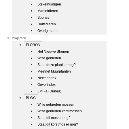
Stekelhuidigen
Manteldieren
Sponzen
Holtedieren
Overig marien
Projecten
FLORON
Het Nieuwe Strepen
Witte gebieden
Staat deze plant er nog?
Meetnet Muurplanten
Nectarindex
Oeverindex
LMF-a (Dunea)
BLWG
Witte gebieden mossen
Witte gebieden korstmossen
Staat dit mos er nog?
Staat dit korstmos er nog?