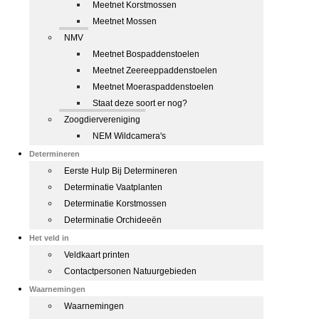
Meetnet Korstmossen
Meetnet Mossen
NMV
Meetnet Bospaddenstoelen
Meetnet Zeereeppaddenstoelen
Meetnet Moeraspaddenstoelen
Staat deze soort er nog?
Zoogdiervereniging
NEM Wildcamera's
Determineren
Eerste Hulp Bij Determineren
Determinatie Vaatplanten
Determinatie Korstmossen
Determinatie Orchideeën
Het veld in
Veldkaart printen
Contactpersonen Natuurgebieden
Waarnemingen
Waarnemingen