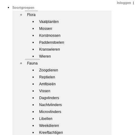
Inloggen
|
Soortgroepen
Flora
Vaatplanten
Mossen
Korstmossen
Paddenstoelen
Kranswieren
Wieren
Fauna
Zoogdieren
Reptielen
Amfibieën
Vissen
Dagvlinders
Nachtvlinders
Microvlinders
Libellen
Weekdieren
Kreeftachtigen