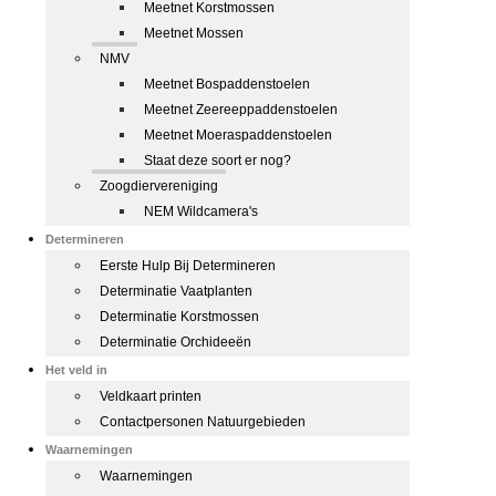
Meetnet Korstmossen
Meetnet Mossen
NMV
Meetnet Bospaddenstoelen
Meetnet Zeereeppaddenstoelen
Meetnet Moeraspaddenstoelen
Staat deze soort er nog?
Zoogdiervereniging
NEM Wildcamera's
Determineren
Eerste Hulp Bij Determineren
Determinatie Vaatplanten
Determinatie Korstmossen
Determinatie Orchideeën
Het veld in
Veldkaart printen
Contactpersonen Natuurgebieden
Waarnemingen
Waarnemingen