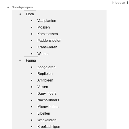
Inloggen
|
Soortgroepen
Flora
Vaatplanten
Mossen
Korstmossen
Paddenstoelen
Kranswieren
Wieren
Fauna
Zoogdieren
Reptielen
Amfibieën
Vissen
Dagvlinders
Nachtvlinders
Microvlinders
Libellen
Weekdieren
Kreeftachtigen