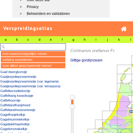
Over deze site
Privacy
Beheerders en validatoren
Verspreidingsatlas
a
b
c
d
e
f
g
h
i
j
k
l
Cortinarius orellanus
Fr.
toon wetenschappelijke namen
verberg synoniemen
Giftige gordijnzwam
toon alleen geaccepteerde namen
Gaaf dwergkorstje
Gaatjespoliepzwammetje
Gaatjespoliepzwammetje (var. lagenaria)
Gaatjespoliepzwammetje (var. tetraspora)
Gaffelborstelbekertje
Gaffelharig kwastkopje
Gaffelhoorntje
Gaffeltandfranjehoed
Gaffeltandmoskommetje
Gagelfranjekelkje
Gagelmummiekelkje
Gagelpiekhaarkelkje
Gagelstromakelkje