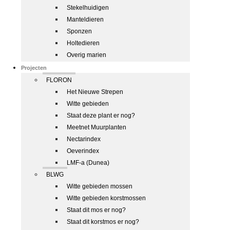
Stekelhuidigen
Manteldieren
Sponzen
Holtedieren
Overig marien
Projecten
FLORON
Het Nieuwe Strepen
Witte gebieden
Staat deze plant er nog?
Meetnet Muurplanten
Nectarindex
Oeverindex
LMF-a (Dunea)
BLWG
Witte gebieden mossen
Witte gebieden korstmossen
Staat dit mos er nog?
Staat dit korstmos er nog?