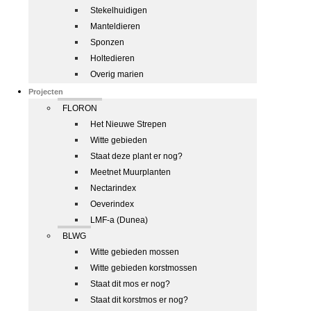
Stekelhuidigen
Manteldieren
Sponzen
Holtedieren
Overig marien
Projecten
FLORON
Het Nieuwe Strepen
Witte gebieden
Staat deze plant er nog?
Meetnet Muurplanten
Nectarindex
Oeverindex
LMF-a (Dunea)
BLWG
Witte gebieden mossen
Witte gebieden korstmossen
Staat dit mos er nog?
Staat dit korstmos er nog?