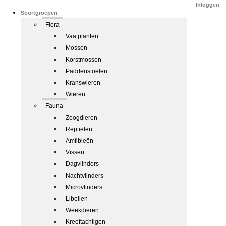
Inloggen
|
Soortgroepen
Flora
Vaatplanten
Mossen
Korstmossen
Paddenstoelen
Kranswieren
Wieren
Fauna
Zoogdieren
Reptielen
Amfibieën
Vissen
Dagvlinders
Nachtvlinders
Microvlinders
Libellen
Weekdieren
Kreeftachtigen