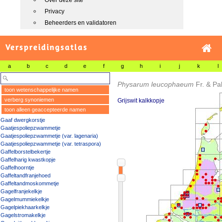
Over deze site
Privacy
Beheerders en validatoren
Verspreidingsatlas
a
b
c
d
e
f
g
h
i
j
k
l
Physarum leucophaeum
Fr. & Pa
toon wetenschappelijke namen
verberg synoniemen
Grijswit kalkkopje
toon alleen geaccepteerde namen
Gaaf dwergkorstje
Gaatjespoliepzwammetje
Gaatjespoliepzwammetje (var. lagenaria)
Gaatjespoliepzwammetje (var. tetraspora)
Gaffelborstelbekertje
Gaffelharig kwastkopje
Gaffelhoorntje
Gaffeltandfranjehoed
Gaffeltandmoskommetje
Gagelfranjekelkje
Gagelmummiekelkje
Gagelpiekhaarkelkje
Gagelstromakelkje