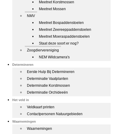
Meetnet Korstmossen
Meetnet Mossen
NMV
Meetnet Bospaddenstoelen
Meetnet Zeereeppaddenstoelen
Meetnet Moeraspaddenstoelen
Staat deze soort er nog?
Zoogdiervereniging
NEM Wildcamera's
Determineren
Eerste Hulp Bij Determineren
Determinatie Vaatplanten
Determinatie Korstmossen
Determinatie Orchideeën
Het veld in
Veldkaart printen
Contactpersonen Natuurgebieden
Waarnemingen
Waarnemingen